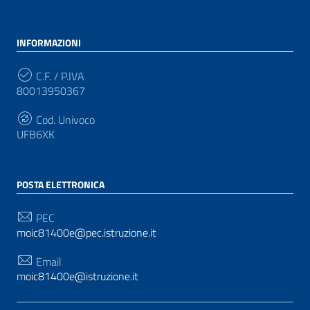
INFORMAZIONI
C.F. / P.IVA
80013950367
Cod. Univoco
UFB6XK
POSTA ELETTRONICA
PEC
moic81400e@pec.istruzione.it
Email
moic81400e@istruzione.it