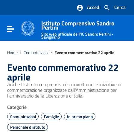
Vai ai contenuti
Accedi
Cerca
Vai al menu di navigazione
Vai al footer
Istituto Comprensivo Sandro
Pertini
Attiva / disattiva la navigazione
Sito web ufficiale dell'IC Sandro Pertini -
Savignano
Home
/
Comunicazioni
/
Evento commemorativo 22 aprile
Evento commemorativo 22
aprile
Anche l’Istituto comprensivo è coinvolto nelle iniziative di
commemorazione organizzate dall’Amministrazione per
l’anniversario della Liberazione d’Italia.
Categorie
Comunicazioni
Famiglie
In primo piano
Personale d'istituto