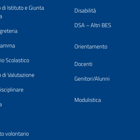
 di Istituto e Giunta
Disabilità
a
DSA – Altri BES
greteria
gramma
Orientamento
io Scolastico
Docenti
 di Valutazione
Genitori/Alunni
isciplinare
Modulistica
a
to volontario