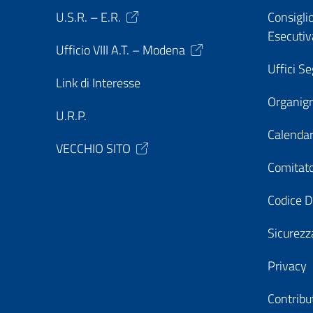
U.S.R. – E.R.
Consiglio
Esecutiv
Ufficio VIII A.T. – Modena
Uffici Se
Link di Interesse
Organi
U.R.P.
Calendar
VECCHIO SITO
Comitato
Codice D
Sicurezz
Privacy
Contribu