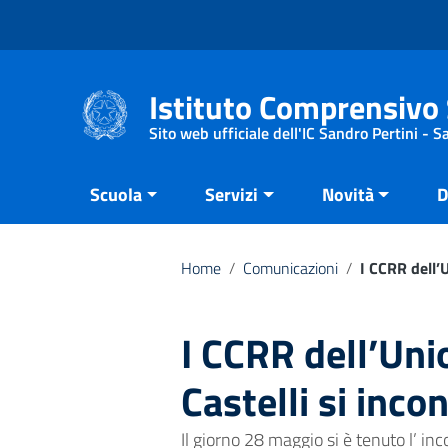
Vai ai contenuti
Vai al menu di navigazione
Vai al footer
Istituto Comprensivo 
Sito web ufficiale dell'IC Sandro Pertini - 
Scuola
Servizi
Novità
D
Home
/
Comunicazioni
/
I CCRR dell’U
I CCRR dell’Uni
Castelli si inco
Il giorno 28 maggio si è tenuto l’ inc