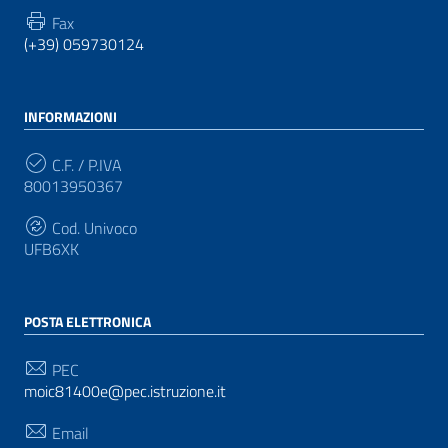
Fax
(+39) 059730124
INFORMAZIONI
C.F. / P.IVA
80013950367
Cod. Univoco
UFB6XK
POSTA ELETTRONICA
PEC
moic81400e@pec.istruzione.it
Email