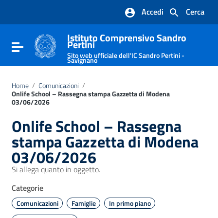
Vai ai contenuti
Accedi
Cerca
Vai al menu di navigazione
Vai al footer
Istituto Comprensivo Sandro
Pertini
Attiva / disattiva la navigazione
Sito web ufficiale dell'IC Sandro Pertini -
Savignano
Home
/
Comunicazioni
/
Onlife School – Rassegna stampa Gazzetta di Modena
03/06/2026
Onlife School – Rassegna
stampa Gazzetta di Modena
03/06/2026
Si allega quanto in oggetto.
Categorie
Comunicazioni
Famiglie
In primo piano