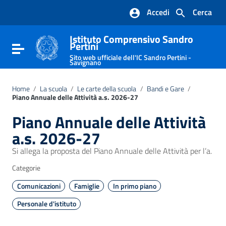
Vai ai contenuti
Accedi
Cerca
Vai al menu di navigazione
Vai al footer
Istituto Comprensivo Sandro
Pertini
Attiva / disattiva la navigazione
Sito web ufficiale dell'IC Sandro Pertini -
Savignano
Home
/
La scuola
/
Le carte della scuola
/
Bandi e Gare
/
Piano Annuale delle Attività a.s. 2026-27
Piano Annuale delle Attività
a.s. 2026-27
Si allega la proposta del Piano Annuale delle Attività per l’a.
Categorie
Comunicazioni
Famiglie
In primo piano
Personale d'istituto