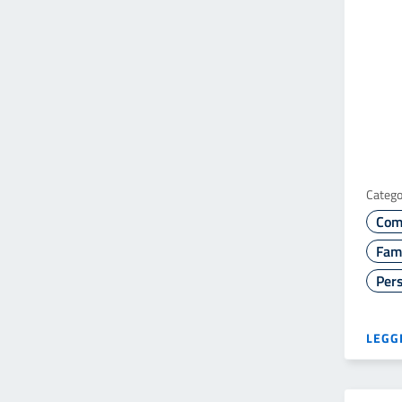
Catego
Com
Fami
Pers
LEGGI