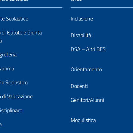
nte Scolastico
Inclusione
 di Istituto e Giunta
Disabilità
a
DSA – Altri BES
greteria
gramma
Orientamento
io Scolastico
Docenti
 di Valutazione
Genitori/Alunni
isciplinare
Modulistica
a