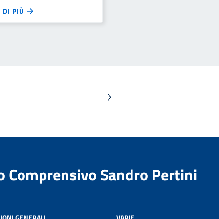
 DI PIÙ
Pagina successiva
to Comprensivo Sandro Pertini
IONI GENERALI
VARIE