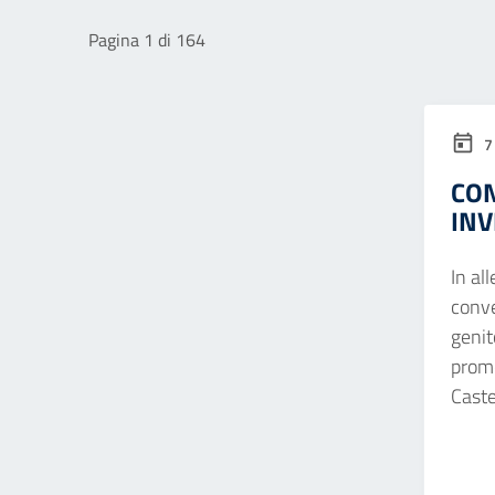
Pagina 1 di 164
7
CON
INV
In al
conve
genit
promo
Castel