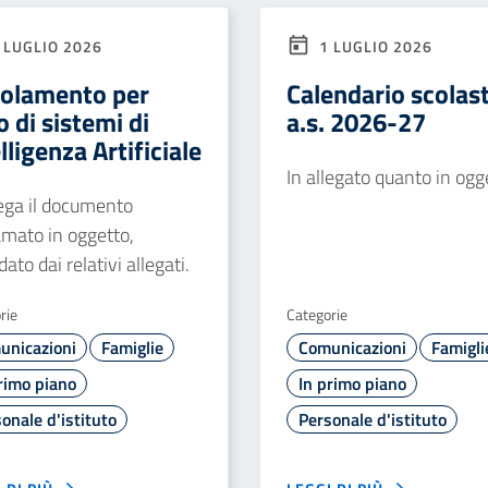
 LUGLIO 2026
1 LUGLIO 2026
olamento per
Calendario scolas
o di sistemi di
a.s. 2026-27
lligenza Artificiale
In allegato quanto in ogg
lega il documento
amato in oggetto,
dato dai relativi allegati.
rie
Categorie
unicazioni
Famiglie
Comunicazioni
Famigli
rimo piano
In primo piano
onale d'istituto
Personale d'istituto