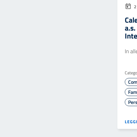
2
Cal
a.s
Int
In al
Catego
Com
Fami
Pers
LEGGI