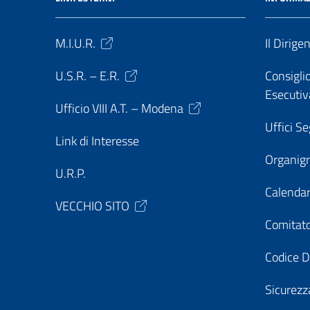
M.I.U.R.
Il Dirige
U.S.R. – E.R.
Consiglio
Esecutiv
Ufficio VIII A.T. – Modena
Uffici Se
Link di Interesse
Organi
U.R.P.
Calendar
VECCHIO SITO
Comitato
Codice D
Sicurezz