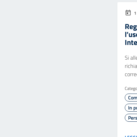
1
Reg
l’us
Inte
Si al
richi
corre
Catego
Com
In p
Pers