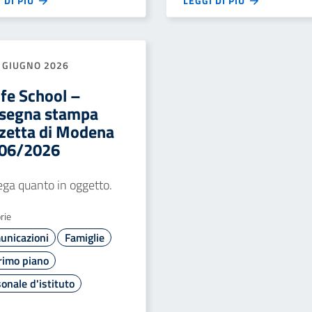
 DI PIÙ
LEGGI DI PIÙ
 GIUGNO 2026
ife School –
segna stampa
zetta di Modena
06/2026
lega quanto in oggetto.
rie
unicazioni
Famiglie
rimo piano
onale d'istituto