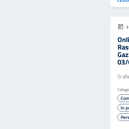
LEGGI
3
Onl
Ras
Gaz
03/
Si al
Catego
Com
In p
Pers