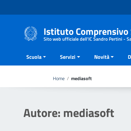
Vai ai contenuti
Vai al menu di navigazione
Vai al footer
Istituto Comprensivo 
Sito web ufficiale dell'IC Sandro Pertini - 
Scuola
Servizi
Novità
D
Home
/
mediasoft
Autore:
mediasoft