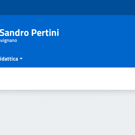
Sandro Pertini
Savignano
idattica