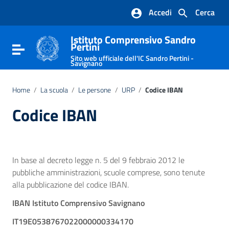
Vai ai contenuti
Accedi
Cerca
Vai al menu di navigazione
Vai al footer
Istituto Comprensivo Sandro
Pertini
Attiva / disattiva la navigazione
Sito web ufficiale dell'IC Sandro Pertini -
Savignano
Home
/
La scuola
/
Le persone
/
URP
/
Codice IBAN
Codice IBAN
In base al decreto legge n. 5 del 9 febbraio 2012 le
pubbliche amministrazioni, scuole comprese, sono tenute
alla pubblicazione del codice IBAN.
IBAN Istituto Comprensivo Savignano
IT19E0538767022000000334170