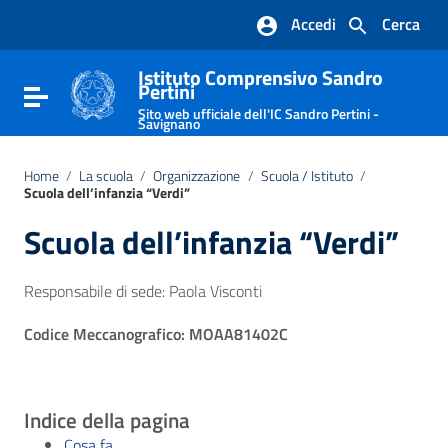
Vai ai contenuti
Accedi
Cerca
Vai al menu di navigazione
Vai al footer
Istituto Comprensivo Sandro
Pertini
Attiva / disattiva la navigazione
Sito web ufficiale dell'IC Sandro Pertini -
Savignano
Home
/
La scuola
/
Organizzazione
/
Scuola / Istituto
/
Scuola dell’infanzia “Verdi”
Scuola dell’infanzia “Verdi”
Responsabile di sede: Paola Visconti
Codice Meccanografico: MOAA81402C
Indice della pagina
Cosa fa