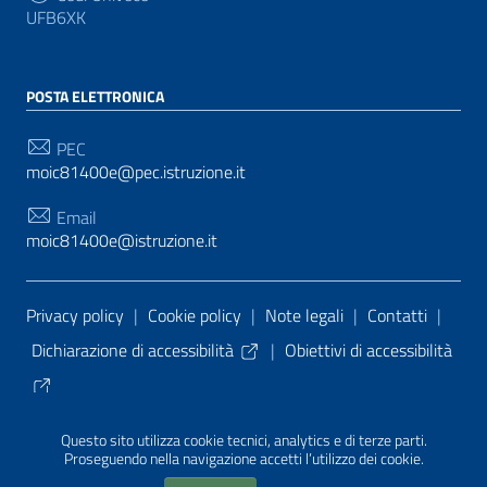
UFB6XK
POSTA ELETTRONICA
PEC
moic81400e@pec.istruzione.it
Email
moic81400e@istruzione.it
Sezione Link Utili
Privacy policy
|
Cookie policy
|
Note legali
|
Contatti
|
Dichiarazione di accessibilità
|
Obiettivi di accessibilità
Tema grafico
ItaliaWP2
| Basato sul
Prototipo per siti
Questo sito utilizza cookie tecnici, analytics e di terze parti.
PA di AgID
| Realizzato con
WordPress
da
Proseguendo nella navigazione accetti l’utilizzo dei cookie.