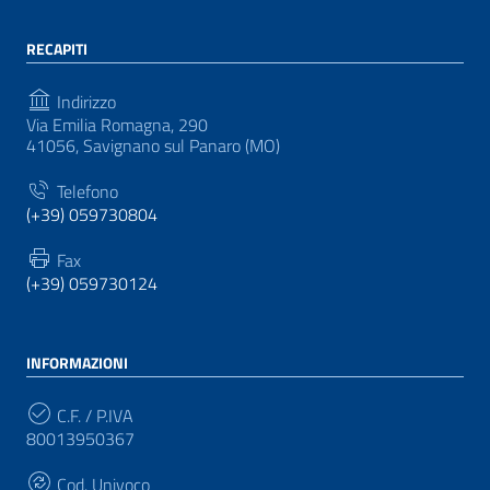
RECAPITI
Indirizzo
Via Emilia Romagna, 290
41056, Savignano sul Panaro (MO)
Telefono
(+39) 059730804
Fax
(+39) 059730124
INFORMAZIONI
C.F. / P.IVA
80013950367
Cod. Univoco