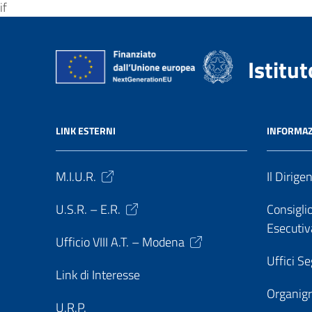
if
Istitu
LINK ESTERNI
INFORMAZ
M.I.U.R.
Il Dirige
U.S.R. – E.R.
Consiglio
Esecutiv
Ufficio VIII A.T. – Modena
Uffici Se
Link di Interesse
Organi
U.R.P.