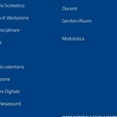
io Scolastico
Docenti
 di Valutazione
Genitori/Alunni
isciplinare
Modulistica
a
to volontario
zione
e Digitale
Neoassunti