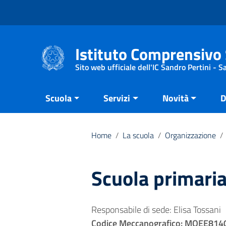
Vai ai contenuti
Vai al menu di navigazione
Vai al footer
Istituto Comprensivo 
Sito web ufficiale dell'IC Sandro Pertini - 
Scuola
Servizi
Novità
D
Home
/
La scuola
/
Organizzazione
/
Scuola primaria
Responsabile di sede: Elisa Tossani
Codice Meccanografico: MOEE814