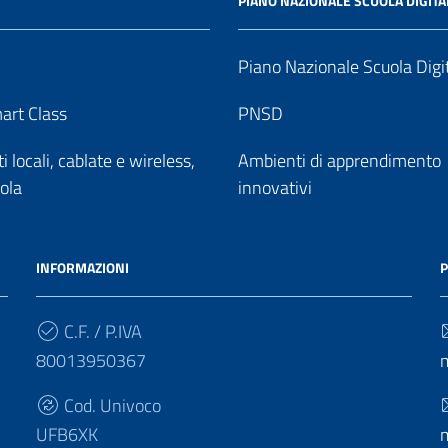
PIANO NAZIONALE SCUOLA DIGITA
Piano Nazionale Scuola Digi
art Class
PNSD
 locali, cablate e wireless,
Ambienti di apprendimento
uola
innovativi
INFORMAZIONI
P
C.F. / P.IVA
80013950367
Cod. Univoco
UFB6XK