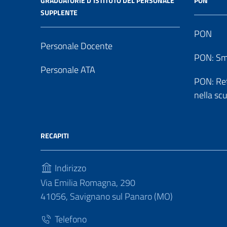
GRADUATORIE D’ISTITUTO DEL PERSONALE
PON
SUPPLENTE
PON
Personale Docente
PON: Sm
Personale ATA
PON: Reti
nella sc
RECAPITI
Indirizzo
Via Emilia Romagna, 290
41056, Savignano sul Panaro (MO)
Telefono