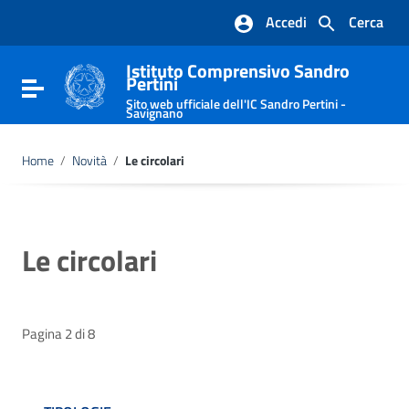
Vai ai contenuti
Accedi
Cerca
Vai al menu di navigazione
Vai al footer
Istituto Comprensivo Sandro
Pertini
Attiva / disattiva la navigazione
Sito web ufficiale dell'IC Sandro Pertini -
Savignano
Home
/
Novità
/
Le circolari
Le circolari
Pagina 2 di 8