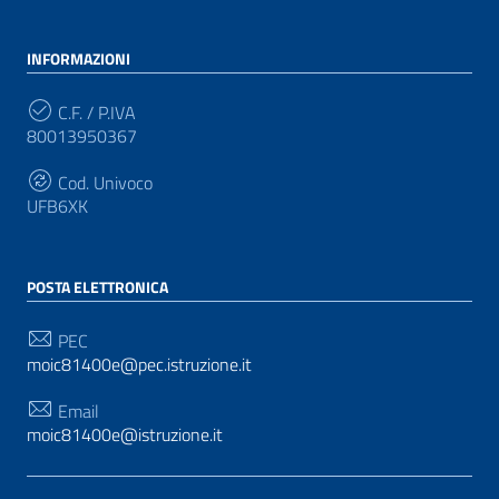
INFORMAZIONI
C.F. / P.IVA
80013950367
Cod. Univoco
UFB6XK
POSTA ELETTRONICA
PEC
moic81400e@pec.istruzione.it
Email
moic81400e@istruzione.it