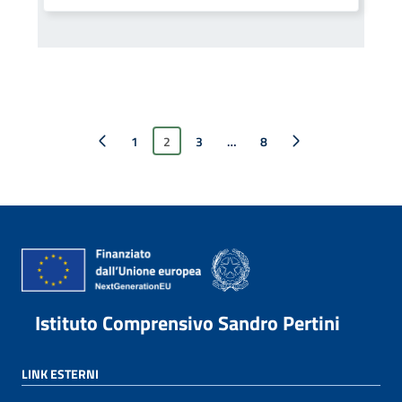
Pagina precedente
1
2
3
…
Pagina successiva
8
Istituto Comprensivo Sandro Pertini
LINK ESTERNI