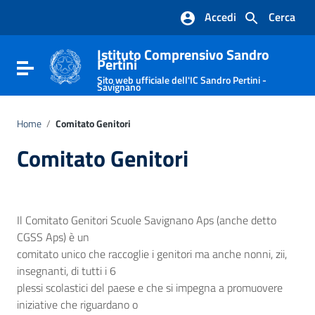
Vai ai contenuti
Accedi
Cerca
Vai al menu di navigazione
Vai al footer
Istituto Comprensivo Sandro
Pertini
Attiva / disattiva la navigazione
Sito web ufficiale dell'IC Sandro Pertini -
Savignano
Home
/
Comitato Genitori
Comitato Genitori
Il Comitato Genitori Scuole Savignano Aps (anche detto
CGSS Aps) è un
comitato unico che raccoglie i genitori ma anche nonni, zii,
insegnanti, di tutti i 6
plessi scolastici del paese e che si impegna a promuovere
iniziative che riguardano o