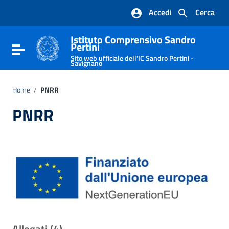
Vai ai contenuti
Accedi
Cerca
Vai al menu di navigazione
Vai al footer
Istituto Comprensivo Sandro
Pertini
Attiva / disattiva la navigazione
Sito web ufficiale dell'IC Sandro Pertini -
Savignano
Home
/
PNRR
PNRR