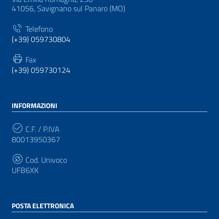
41056, Savignano sul Panaro (MO)
Telefono
(+39) 059730804
Fax
(+39) 059730124
INFORMAZIONI
C.F. / P.IVA
80013950367
Cod. Univoco
UFB6XK
POSTA ELETTRONICA