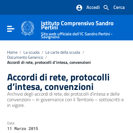
Vai ai contenuti
Accedi
Cerca
Vai al menu di navigazione
Vai al footer
Istituto Comprensivo Sandro
Pertini
Attiva / disattiva la navigazione
Sito web ufficiale dell'IC Sandro Pertini -
Savignano
Home
/
La scuola
/
Le carte della scuola
/
Documento Generico
/
Accordi di rete, protocolli d’intesa, convenzioni
Accordi di rete, protocolli
d’intesa, convenzioni
Archivio degli accordi di rete, dei protocolli d’intesa e delle
convenzioni – in governance con il Territorio – sottoscritti e
in vigore.
Data:
11 Marzo 2015