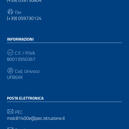
(+39) 059730804
Fax
(+39) 059730124
INFORMAZIONI
C.F. / P.IVA
80013950367
Cod. Univoco
UFB6XK
POSTA ELETTRONICA
PEC
moic81400e@pec.istruzione.it