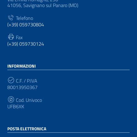
41056, Savignano sul Panaro (MO)
Telefono
(+39) 059730804
Fax
(+39) 059730124
INFORMAZIONI
C.F. / P.IVA
80013950367
Cod. Univoco
UFB6XK
POSTA ELETTRONICA