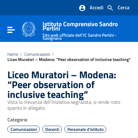
Vai ai contenuti
Accedi
Cerca
Vai al menu di navigazione
Vai al footer
Istituto Comprensivo Sandro
Pertini
Attiva / disattiva la navigazione
Sito web ufficiale dell'IC Sandro Pertini -
Savignano
Home
/
Comunicazioni
/
Liceo Muratori – Modena: “Peer observation of inclusive teaching”
Liceo Muratori – Modena:
“Peer observation of
inclusive teaching”
Vista la rilevanza dell’iniziativa segnalata, si rende noto
quanto in allegato.
Categorie
Comunicazioni
Docenti
Personale d'istituto