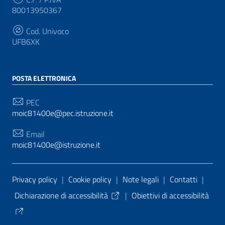
80013950367
Cod. Univoco
UFB6XK
POSTA ELETTRONICA
PEC
moic81400e@pec.istruzione.it
Email
moic81400e@istruzione.it
Sezione Link Utili
Privacy policy
|
Cookie policy
|
Note legali
|
Contatti
|
Dichiarazione di accessibilità
|
Obiettivi di accessibilità