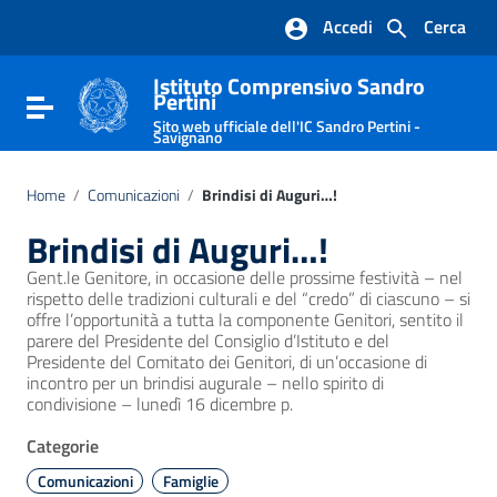
Vai ai contenuti
Accedi
Cerca
Vai al menu di navigazione
Vai al footer
Istituto Comprensivo Sandro
Pertini
Attiva / disattiva la navigazione
Sito web ufficiale dell'IC Sandro Pertini -
Savignano
Home
/
Comunicazioni
/
Brindisi di Auguri…!
Brindisi di Auguri…!
Gent.le Genitore, in occasione delle prossime festività – nel
rispetto delle tradizioni culturali e del “credo” di ciascuno – si
offre l’opportunità a tutta la componente Genitori, sentito il
parere del Presidente del Consiglio d’Istituto e del
Presidente del Comitato dei Genitori, di un’occasione di
incontro per un brindisi augurale – nello spirito di
condivisione – lunedì 16 dicembre p.
Categorie
Comunicazioni
Famiglie