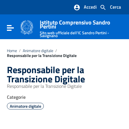
Vai ai contenuti
Accedi
Cerca
Vai al menu di navigazione
Vai al footer
Istituto Comprensivo Sandro
Pertini
Attiva / disattiva la navigazione
Sito web ufficiale dell'IC Sandro Pertini -
Savignano
Home
/
Animatore digitale
/
Responsabile per la Transizione Digitale
Responsabile per la
Transizione Digitale
Responsabile per la Transizione Digitale
Categorie
Animatore digitale