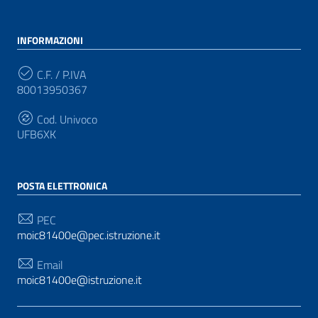
INFORMAZIONI
C.F. / P.IVA
80013950367
Cod. Univoco
UFB6XK
POSTA ELETTRONICA
PEC
moic81400e@pec.istruzione.it
Email
moic81400e@istruzione.it