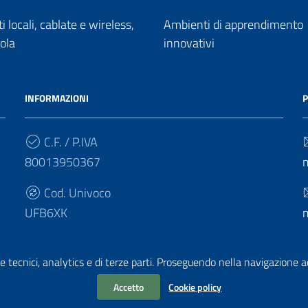
 locali, cablate e wireless,
Ambienti di apprendimento
uola
innovativi
INFORMAZIONI
P
C.F. / P.IVA
80013950367
Cod. Univoco
UFB6XK
e tecnici, analytics e di terze parti. Proseguendo nella navigazione acc
Accetto
Cookie policy