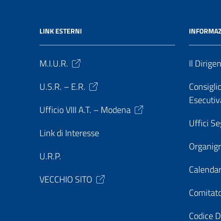
LINK ESTERNI
INFORMAZ
M.I.U.R.
Il Dirige
U.S.R. – E.R.
Consiglio
Esecutiv
Ufficio VIII A.T. – Modena
Uffici Se
Link di Interesse
Organi
U.R.P.
Calendar
VECCHIO SITO
Comitato
Codice D