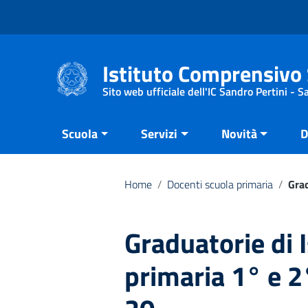
Vai ai contenuti
Vai al menu di navigazione
Vai al footer
Istituto Comprensivo 
Sito web ufficiale dell'IC Sandro Pertini - 
Scuola
Servizi
Novità
D
Home
/
Docenti scuola primaria
/
Grad
Graduatorie di 
primaria 1° e 2