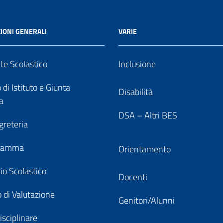
IONI GENERALI
VARIE
nte Scolastico
Inclusione
 di Istituto e Giunta
Disabilità
a
DSA – Altri BES
greteria
gramma
Orientamento
io Scolastico
Docenti
 di Valutazione
Genitori/Alunni
isciplinare