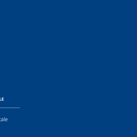
LE
tale