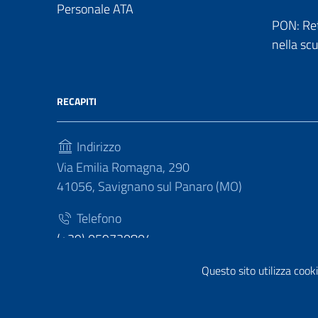
Personale ATA
PON: Reti
nella sc
RECAPITI
Indirizzo
Via Emilia Romagna, 290
41056, Savignano sul Panaro (MO)
Telefono
(+39) 059730804
Fax
Questo sito utilizza cooki
(+39) 059730124