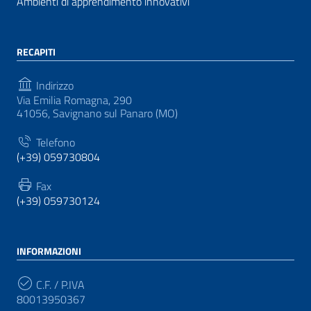
Ambienti di apprendimento innovativi
RECAPITI
Indirizzo
Via Emilia Romagna, 290
41056, Savignano sul Panaro (MO)
Telefono
(+39) 059730804
Fax
(+39) 059730124
INFORMAZIONI
C.F. / P.IVA
80013950367