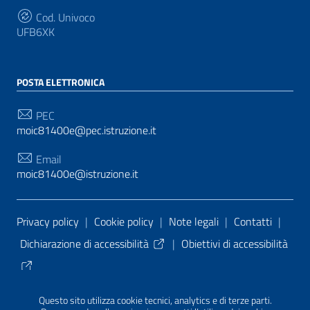
Cod. Univoco
UFB6XK
POSTA ELETTRONICA
PEC
moic81400e@pec.istruzione.it
Email
moic81400e@istruzione.it
Sezione Link Utili
Privacy policy
|
Cookie policy
|
Note legali
|
Contatti
|
Dichiarazione di accessibilità
|
Obiettivi di accessibilità
Tema grafico
ItaliaWP2
| Basato sul
Prototipo per siti
Questo sito utilizza cookie tecnici, analytics e di terze parti.