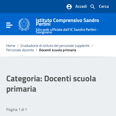
Vai ai contenuti
Accedi
Cerca
Vai al menu di navigazione
Vai al footer
Istituto Comprensivo Sandro
Pertini
Attiva / disattiva la navigazione
Sito web ufficiale dell'IC Sandro Pertini -
Savignano
Home
/
Graduatorie di istituto del personale supplente
/
Personale docente
/
Docenti scuola primaria
Categoria:
Docenti scuola
primaria
Pagina 1 di 1