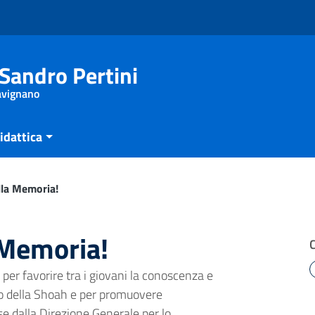
Sandro Pertini
Savignano
idattica
ella Memoria!
a Memoria!
e per favorire tra i giovani la conoscenza e
to della Shoah e per promuovere
se dalla Direzione Generale per lo