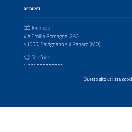
RECAPITI
Indirizzo
Via Emilia Romagna, 290
41056, Savignano sul Panaro (MO)
Telefono
(+39) 059730804
Fax
Questo sito utilizza cooki
(+39) 059730124
Sezione Link Utili
Privacy policy
|
Cookie policy
|
Note legali
|
Contatti
|
Di
Tema grafico
ItaliaWP2
| Basato sul
Prototipo per sit