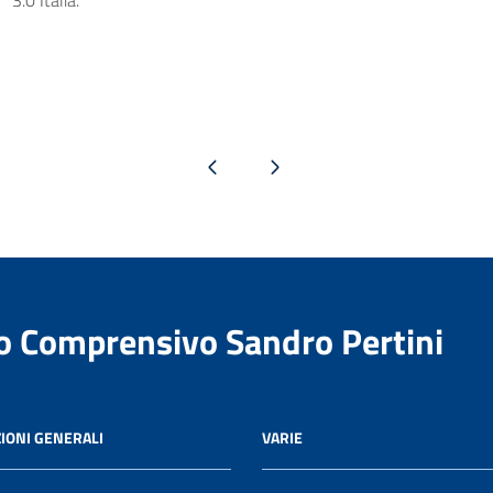
3.0 Italia.
Pagina precedente
Pagina successiva
to Comprensivo Sandro Pertini
IONI GENERALI
VARIE