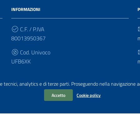
INFORMAZIONI
P
C.F. / P.IVA
80013950367
Cod. Univoco
UFB6XK
e tecnici, analytics e di terze parti. Proseguendo nella navigazione acc
Accetto
Cookie policy
chiarazione di accessibilità
|
Obiettivi di accessibilità
i PA di AgID
| Realizzato con
WordPress
da
Mediasoft
s