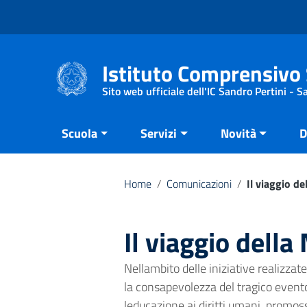
Vai ai contenuti
Vai al menu di navigazione
Vai al footer
Istituto Comprensivo 
Sito web ufficiale dell'IC Sandro Pertini - 
Scuola
Servizi
Novità
D
Home
/
Comunicazioni
/
Il viaggio d
Il viaggio dell
Nellambito delle iniziative realizzat
la consapevolezza del tragico even
leducazione ai diritti umani, promos