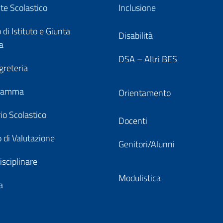
nte Scolastico
Inclusione
 di Istituto e Giunta
Disabilità
a
DSA – Altri BES
greteria
gramma
Orientamento
io Scolastico
Docenti
 di Valutazione
Genitori/Alunni
isciplinare
Modulistica
a