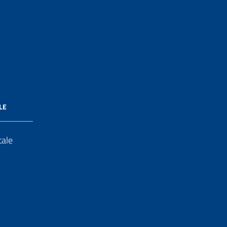
LE
tale