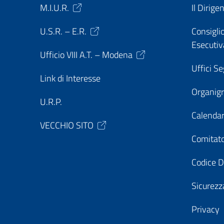
M.I.U.R.
Il Dirige
U.S.R. – E.R.
Consiglio
Esecutiv
Ufficio VIII A.T. – Modena
Uffici Se
Link di Interesse
Organi
U.R.P.
Calendar
VECCHIO SITO
Comitato
Codice D
Sicurezz
Privacy