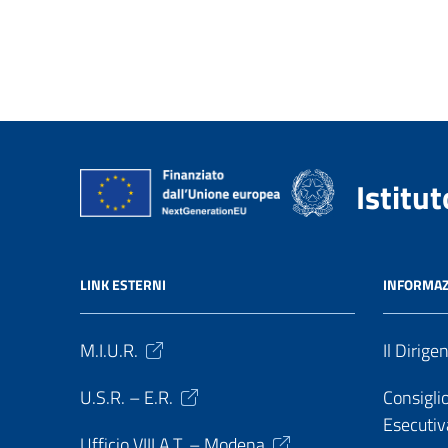
Istitu
LINK ESTERNI
INFORMAZ
M.I.U.R.
Il Dirige
U.S.R. – E.R.
Consiglio
Esecutiv
Ufficio VIII A.T. – Modena