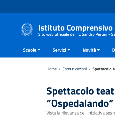
Vai ai contenuti
Vai al menu di navigazione
Vai al footer
Istituto Comprensivo 
Sito web ufficiale dell'IC Sandro Pertini - 
Scuola
Servizi
Novità
D
Home
/
Comunicazioni
/
Spettacolo t
Spettacolo teat
“Ospedalando”
Vista la rilevanza dell’iniziativa seg