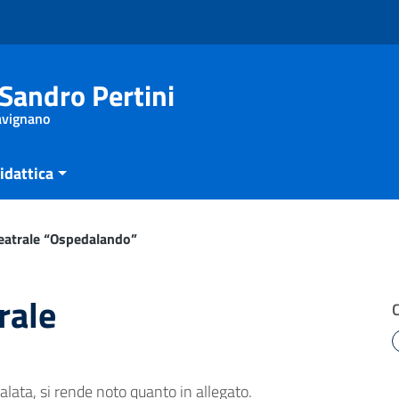
Sandro Pertini
Savignano
idattica
eatrale “Ospedalando”
rale
nalata, si rende noto quanto in allegato.