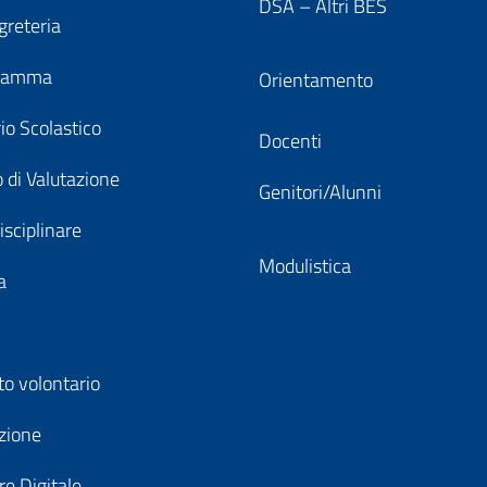
DSA – Altri BES
greteria
gramma
Orientamento
io Scolastico
Docenti
 di Valutazione
Genitori/Alunni
isciplinare
Modulistica
a
to volontario
zione
e Digitale