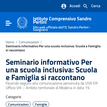
Vai ai contenuti
Accedi
Cerca
Vai al menu di navigazione
Vai al footer
Istituto Comprensivo Sandro
Pertini
Attiva / disattiva la navigazione
Sito web ufficiale dell'IC Sandro Pertini -
Savignano
Home
/
Comunicazioni
/
Seminario informativo Per una scuola inclusiva: Scuola e Famiglia
si raccontano
Seminario informativo Per
una scuola inclusiva: Scuola
e Famiglia si raccontano
Facendo seguito alla comunicazione pervenuta da USR ER
Ufficio VIII – Ambito territoriale di Modena in data 19.
Categorie
Comunicazioni
Famiglie