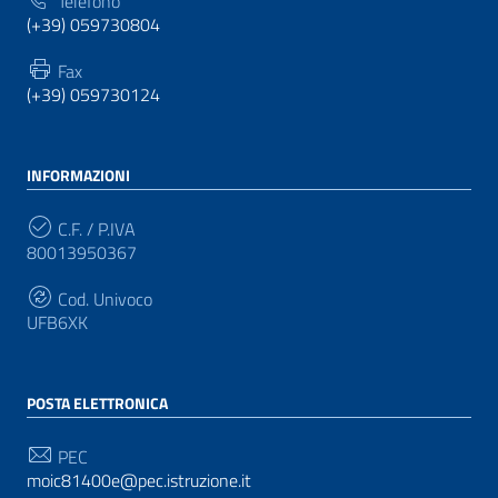
Telefono
(+39) 059730804
Fax
(+39) 059730124
INFORMAZIONI
C.F. / P.IVA
80013950367
Cod. Univoco
UFB6XK
POSTA ELETTRONICA
PEC
moic81400e@pec.istruzione.it