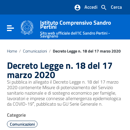
Vai ai contenuti
Accedi
Cerca
Vai al menu di navigazione
Vai al footer
Istituto Comprensivo Sandro
Pertini
Attiva / disattiva la navigazione
Sito web ufficiale dell'IC Sandro Pertini -
Savignano
Home
/
Comunicazioni
/
Decreto Legge n. 18 del 17 marzo 2020
Decreto Legge n. 18 del 17
marzo 2020
Si pubblica in allegato il Decreto Legge n. 18 del 17 marzo
2020 contenente Misure di potenziamento del Servizio
sanitario nazionale e di sostegno economico per famiglie,
lavoratori e imprese connesse allemergenza epidemiologica
da COVID-19″, pubblicato su GU Serie Generale n.
Categorie
Comunicazioni