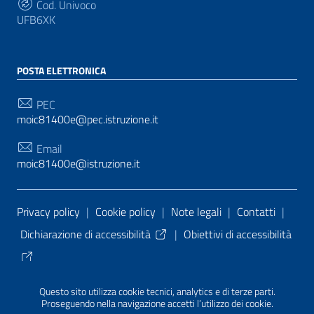
Cod. Univoco
UFB6XK
POSTA ELETTRONICA
PEC
moic81400e@pec.istruzione.it
Email
moic81400e@istruzione.it
Sezione Link Utili
Privacy policy
|
Cookie policy
|
Note legali
|
Contatti
|
Dichiarazione di accessibilità
|
Obiettivi di accessibilità
Tema grafico
ItaliaWP2
| Basato sul
Prototipo per siti
Questo sito utilizza cookie tecnici, analytics e di terze parti.
PA di AgID
| Realizzato con
WordPress
da
Proseguendo nella navigazione accetti l’utilizzo dei cookie.