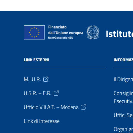
Istitu
LINK ESTERNI
INFORMAZ
M.I.U.R.
Il Dirige
U.S.R. – E.R.
Consiglio
Esecutiv
Ufficio VIII A.T. – Modena
Uffici Se
Link di Interesse
Organi