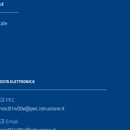
LE
tale
OSTA ELETTRONICA
PEC
moic81400e@pec.istruzione.it
Email
moic81400e@istruzione.it