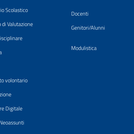
io Scolastico
Docenti
 di Valutazione
Genitori/Alunni
isciplinare
Modulistica
a
to volontario
zione
e Digitale
Neoassunti