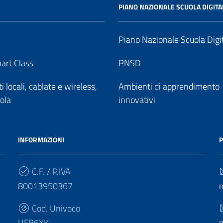
PIANO NAZIONALE SCUOLA DIGITA
Piano Nazionale Scuola Digi
art Class
PNSD
 locali, cablate e wireless,
Ambienti di apprendimento
uola
innovativi
INFORMAZIONI
P
C.F. / P.IVA
80013950367
Cod. Univoco
UFB6XK