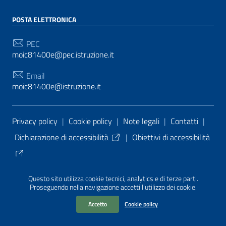
POSTA ELETTRONICA
PEC
moic81400e@pec.istruzione.it
Email
moic81400e@istruzione.it
Sezione Link Utili
Privacy policy
|
Cookie policy
|
Note legali
|
Contatti
|
Dichiarazione di accessibilità
|
Obiettivi di accessibilità
Tema grafico
ItaliaWP2
| Basato sul
Prototipo per siti
Questo sito utilizza cookie tecnici, analytics e di terze parti.
PA di AgID
| Realizzato con
WordPress
da
Proseguendo nella navigazione accetti l’utilizzo dei cookie.
Mediasoft
s
Accetto
Cookie policy