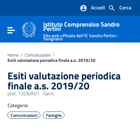
Vai ai contenuti
Accedi
Cerca
Vai al menu di navigazione
Vai al footer
Istituto Comprensivo Sandro
Pertini
Attiva / disattiva la navigazione
Sito web ufficiale dell'IC Sandro Pertini -
Savignano
Home
/
Comunicazioni
/
Esiti valutazione periodica finale a.s. 2019/20
Esiti valutazione periodica
finale a.s. 2019/20
prot. 1329/A01 Gent.
Categorie
Comunicazioni
Famiglie