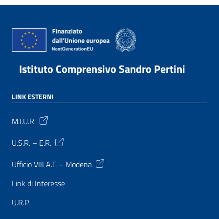
Istituto Comprensivo Sandro Pertini
LINK ESTERNI
M.I.U.R.
U.S.R. – E.R.
Ufficio VIII A.T. – Modena
Link di Interesse
U.R.P.