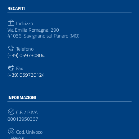
RECAPITI
Indirizzo
Via Emilia Romagna, 290
41056, Savignano sul Panaro (MO)
Telefono
(+39) 059730804
Fax
(+39) 059730124
INFORMAZIONI
C.F. / P.IVA
80013950367
Cod. Univoco
UFB6XK