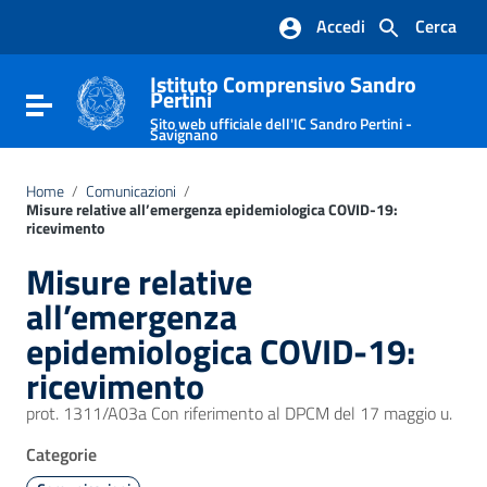
Vai ai contenuti
Accedi
Cerca
Vai al menu di navigazione
Vai al footer
Istituto Comprensivo Sandro
Pertini
Attiva / disattiva la navigazione
Sito web ufficiale dell'IC Sandro Pertini -
Savignano
Home
/
Comunicazioni
/
Misure relative all’emergenza epidemiologica COVID-19:
ricevimento
Misure relative
all’emergenza
epidemiologica COVID-19:
ricevimento
prot. 1311/A03a Con riferimento al DPCM del 17 maggio u.
Categorie