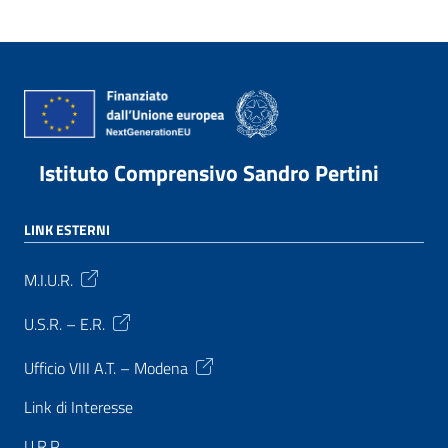
Istituto Comprensivo Sandro Pertini
LINK ESTERNI
M.I.U.R.
U.S.R. – E.R.
Ufficio VIII A.T. – Modena
Link di Interesse
U.R.P.