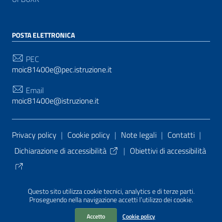
POSTA ELETTRONICA
PEC
moic81400e@pec.istruzione.it
Email
moic81400e@istruzione.it
Sezione Link Utili
Privacy policy
|
Cookie policy
|
Note legali
|
Contatti
|
Dichiarazione di accessibilità
|
Obiettivi di accessibilità
Tema grafico
ItaliaWP2
| Basato sul
Prototipo per siti
Questo sito utilizza cookie tecnici, analytics e di terze parti.
PA di AgID
| Realizzato con
WordPress
da
Proseguendo nella navigazione accetti l’utilizzo dei cookie.
Mediasoft
s
Accetto
Cookie policy