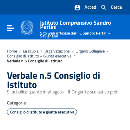
Vai ai contenuti
Accedi
Cerca
Vai al menu di navigazione
Vai al footer
Istituto Comprensivo Sandro
Pertini
Attiva / disattiva la navigazione
Sito web ufficiale dell'IC Sandro Pertini -
Savignano
Home
/
La scuola
/
Organizzazione
/
Organo Collegiale
/
Consiglio di Istituto – Giunta esecutiva
/
Verbale n.5 Consiglio di Istituto
Verbale n.5 Consiglio di
Istituto
Si pubblica quanto in allegato. Il Dirigente scolastico prof.
Categorie
Consiglio d'istituto e giunta esecutiva