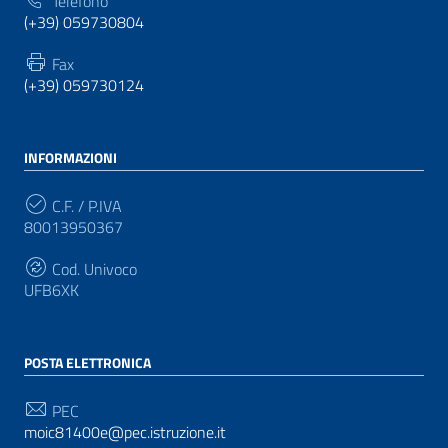
Telefono
(+39) 059730804
Fax
(+39) 059730124
INFORMAZIONI
C.F. / P.IVA
80013950367
Cod. Univoco
UFB6XK
POSTA ELETTRONICA
PEC
moic81400e@pec.istruzione.it