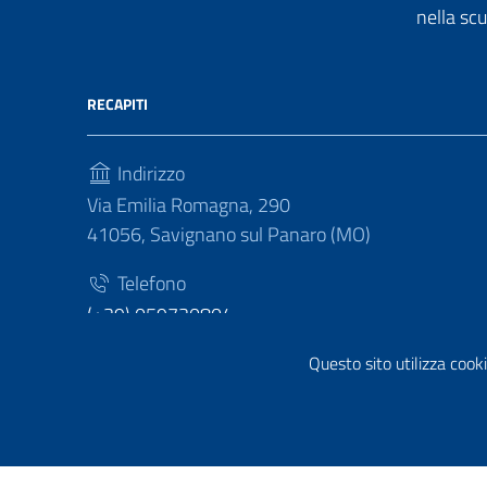
nella sc
RECAPITI
Indirizzo
Via Emilia Romagna, 290
41056, Savignano sul Panaro (MO)
Telefono
(+39) 059730804
Fax
Questo sito utilizza cooki
(+39) 059730124