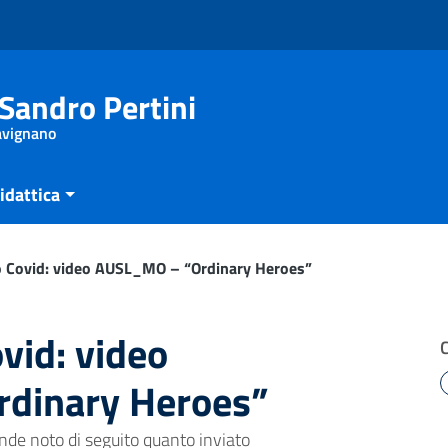
Sandro Pertini
Savignano
idattica
o Covid: video AUSL_MO – “Ordinary Heroes”
vid: video
dinary Heroes”
rende noto di seguito quanto inviato