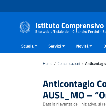
Vai ai contenuti
Vai al menu di navigazione
Vai al footer
Istituto Comprensivo 
Sito web ufficiale dell'IC Sandro Pertini - 
Scuola
Servizi
Novità
D
Home
/
Comunicazioni
/
Anticontagi
Anticontagio Co
AUSL_MO – “Or
Data la rilevanza dell’iniziativa, si 