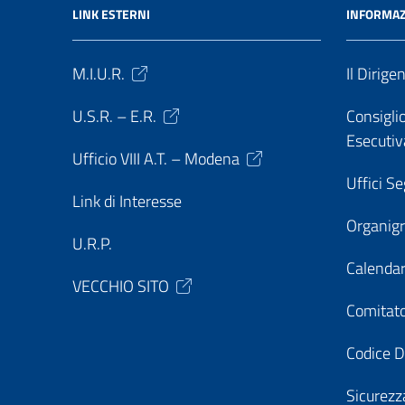
LINK ESTERNI
INFORMAZ
M.I.U.R.
Il Dirige
U.S.R. – E.R.
Consiglio
Esecutiv
Ufficio VIII A.T. – Modena
Uffici Se
Link di Interesse
Organi
U.R.P.
Calendar
VECCHIO SITO
Comitato
Codice D
Sicurezz