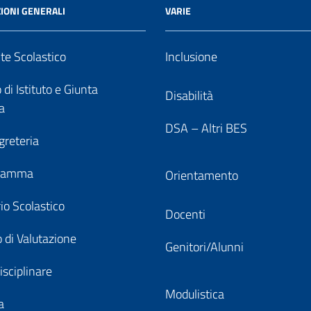
IONI GENERALI
VARIE
nte Scolastico
Inclusione
 di Istituto e Giunta
Disabilità
a
DSA – Altri BES
greteria
gramma
Orientamento
io Scolastico
Docenti
 di Valutazione
Genitori/Alunni
isciplinare
Modulistica
a