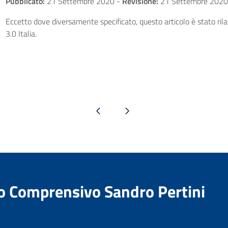
Pubblicato:
21 Settembre 2020
-
Revisione:
21 Settembre 2020
Eccetto dove diversamente specificato, questo articolo è stato ri
3.0 Italia.
Pagina precedente
Pagina successiva
to Comprensivo Sandro Pertini