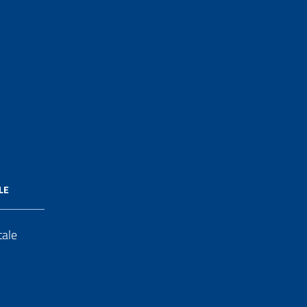
LE
tale