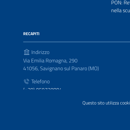
PON: Reti
nella sc
RECAPITI
Indirizzo
Via Emilia Romagna, 290
41056, Savignano sul Panaro (MO)
Telefono
(+39) 059730804
Fax
Questo sito utilizza cooki
(+39) 059730124