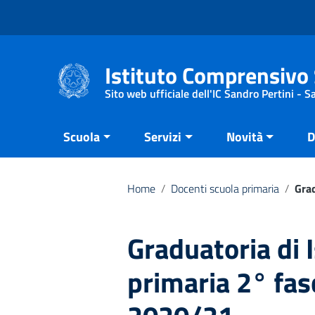
Vai ai contenuti
Vai al menu di navigazione
Vai al footer
Istituto Comprensivo 
Sito web ufficiale dell'IC Sandro Pertini - 
Scuola
Servizi
Novità
D
Home
/
Docenti scuola primaria
/
Grad
Graduatoria di 
primaria 2° fas