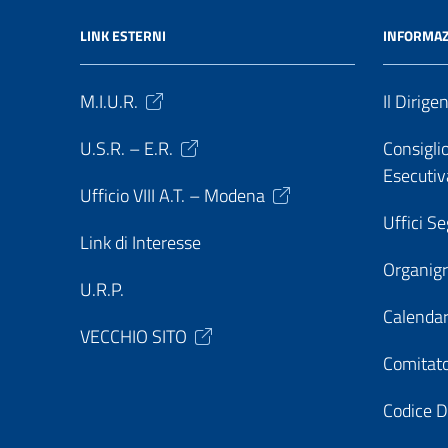
LINK ESTERNI
INFORMAZ
M.I.U.R.
Il Dirige
U.S.R. – E.R.
Consiglio
Esecutiv
Ufficio VIII A.T. – Modena
Uffici Se
Link di Interesse
Organi
U.R.P.
Calendar
VECCHIO SITO
Comitato
Codice D