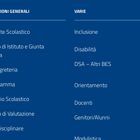
IONI GENERALI
VARIE
nte Scolastico
Inclusione
 di Istituto e Giunta
Disabilità
a
DSA – Altri BES
greteria
gramma
Orientamento
io Scolastico
Docenti
 di Valutazione
Genitori/Alunni
isciplinare
Modulistica