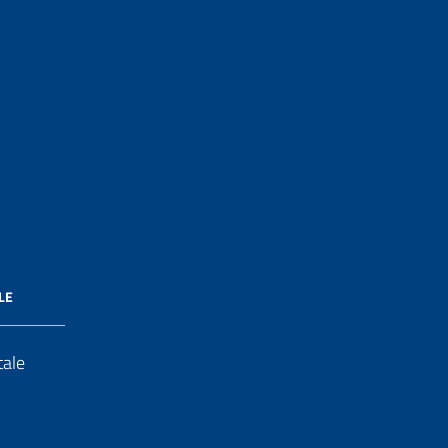
LE
tale