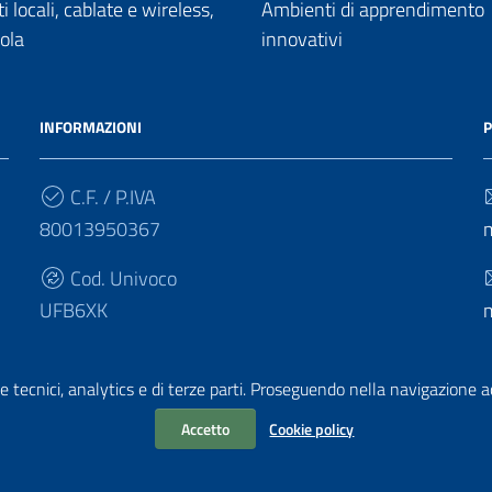
 locali, cablate e wireless,
Ambienti di apprendimento
uola
innovativi
INFORMAZIONI
P
C.F. / P.IVA
80013950367
Cod. Univoco
UFB6XK
e tecnici, analytics e di terze parti. Proseguendo nella navigazione acc
Accetto
Cookie policy