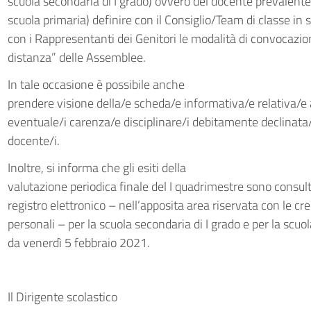
scuola secondaria di I grado) ovvero del docente prevalente 
scuola primaria) definire con il Consiglio/Team di classe in 
con i Rappresentanti dei Genitori le modalità di convocazio
distanza” delle Assemblee.
In tale occasione è possibile anche
prendere visione della/e scheda/e informativa/e relativa/e 
eventuale/i carenza/e disciplinare/i debitamente declinata/
docente/i.
Inoltre, si informa che gli esiti della
valutazione periodica finale del I quadrimestre sono consulta
registro elettronico – nell’apposita area riservata con le cre
personali – per la scuola secondaria di I grado e per la scuo
da venerdì 5 febbraio 2021.
Il Dirigente scolastico