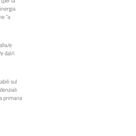
(per la
sinergia
ne “a
alla/e
e dal/i
bili sul
denziali
la primaria