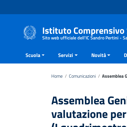
Vai ai contenuti
Vai al menu di navigazione
Vai al footer
Istituto Comprensivo 
Sito web ufficiale dell'IC Sandro Pertini - 
Scuola
Servizi
Novità
D
Home
/
Comunicazioni
/
Assemblea Ge
Assemblea Genit
valutazione per