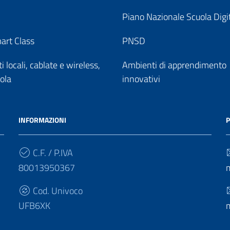
Piano Nazionale Scuola Digi
art Class
PNSD
 locali, cablate e wireless,
Ambienti di apprendimento
uola
innovativi
INFORMAZIONI
P
C.F. / P.IVA
80013950367
Cod. Univoco
UFB6XK