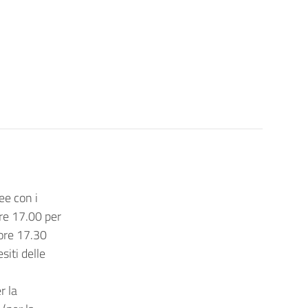
e con i
ore 17.00 per
 ore 17.30
siti delle
r la