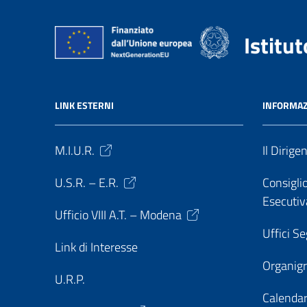
Istitu
LINK ESTERNI
INFORMAZ
M.I.U.R.
Il Dirige
U.S.R. – E.R.
Consiglio
Esecutiv
Ufficio VIII A.T. – Modena
Uffici Se
Link di Interesse
Organi
U.R.P.
Calendar