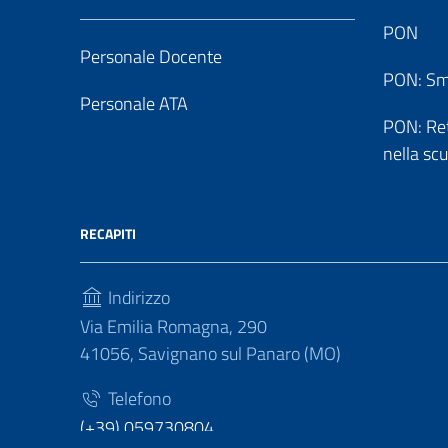
PON
Personale Docente
PON: Sm
Personale ATA
PON: Reti
nella sc
RECAPITI
Indirizzo
Via Emilia Romagna, 290
41056, Savignano sul Panaro (MO)
Telefono
(+39) 059730804