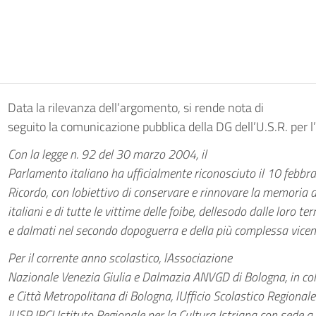
Data la rilevanza dell’argomento, si rende nota di
seguito la comunicazione pubblica della DG dell’U.S.R. per 
Con la legge n. 92 del 30 marzo 2004, il
Parlamento italiano ha ufficialmente riconosciuto il 10 febbrai
Ricordo, con lobiettivo di conservare e rinnovare la memoria d
italiani e di tutte le vittime delle foibe, dellesodo dalle loro ter
e dalmati nel secondo dopoguerra e della più complessa vicend
Per il corrente anno scolastico, lAssociazione
Nazionale Venezia Giulia e Dalmazia ANVGD di Bologna, in c
e Città Metropolitana di Bologna, lUfficio Scolastico Regional
lUSP IRCI Istituto Regionale per la Cultura Istriana con sede a 