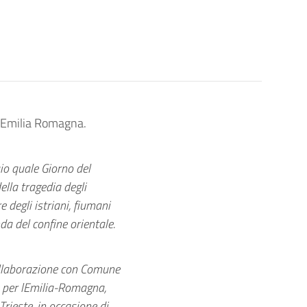
l’Emilia Romagna.
o quale Giorno del
ella tragedia degli
re degli istriani, fiumani
a del confine orientale.
ollaborazione con Comune
e per lEmilia-Romagna,
Trieste, in occasione di