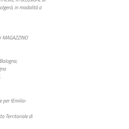
lgerà, in modalità a
 per MAGAZZINO
 Bologna;
gna
.
 per lEmilia-
o Territoriale di