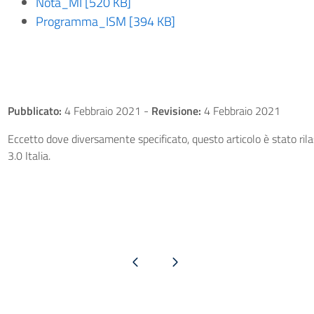
Nota_MI [520 KB]
Programma_ISM [394 KB]
Pubblicato:
4 Febbraio 2021
-
Revisione:
4 Febbraio 2021
Eccetto dove diversamente specificato, questo articolo è stato ri
3.0 Italia.
Pagina precedente
Pagina successiva