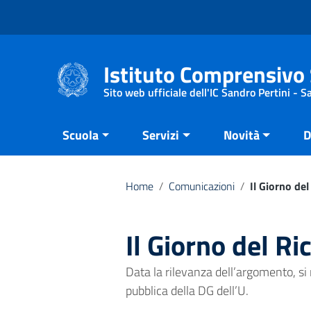
Vai ai contenuti
Vai al menu di navigazione
Vai al footer
Istituto Comprensivo 
Sito web ufficiale dell'IC Sandro Pertini - 
Scuola
Servizi
Novità
D
Home
/
Comunicazioni
/
Il Giorno de
Il Giorno del Ri
Data la rilevanza dell’argomento, si
pubblica della DG dell’U.