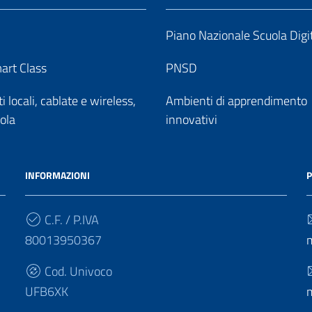
Piano Nazionale Scuola Digi
art Class
PNSD
 locali, cablate e wireless,
Ambienti di apprendimento
uola
innovativi
INFORMAZIONI
P
C.F. / P.IVA
80013950367
Cod. Univoco
UFB6XK