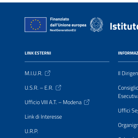
Istitu
LINK ESTERNI
INFORMAZ
M.I.U.R.
Il Dirige
U.S.R. – E.R.
Consiglio
Esecutiv
Ufficio VIII A.T. – Modena
Uffici Se
Link di Interesse
Organi
U.R.P.