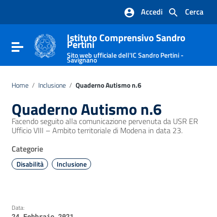
Vai ai contenuti
Accedi
Cerca
Vai al menu di navigazione
Vai al footer
Istituto Comprensivo Sandro
Pertini
Attiva / disattiva la navigazione
Sito web ufficiale dell'IC Sandro Pertini -
Savignano
Home
/
Inclusione
/
Quaderno Autismo n.6
Quaderno Autismo n.6
Facendo seguito alla comunicazione pervenuta da USR ER
Ufficio VIII – Ambito territoriale di Modena in data 23.
Categorie
Disabilità
Inclusione
Data:
24 Febbraio 2021