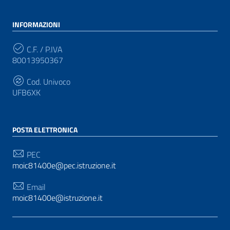
INFORMAZIONI
C.F. / P.IVA
80013950367
Cod. Univoco
UFB6XK
POSTA ELETTRONICA
PEC
moic81400e@pec.istruzione.it
Email
moic81400e@istruzione.it