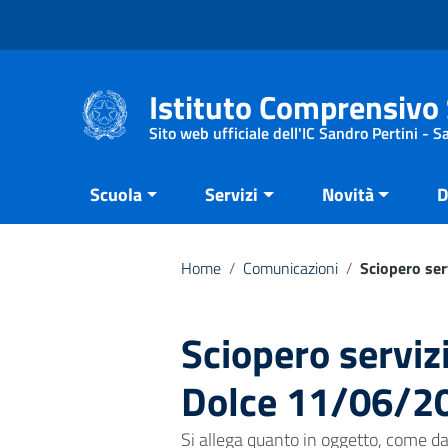
Vai ai contenuti
Vai al menu di navigazione
Vai al footer
Istituto Comprensivo 
Sito web ufficiale dell'IC Sandro Pertini - 
Scuola
Servizi
Novità
D
Home
/
Comunicazioni
/
Sciopero ser
Sciopero serviz
Dolce 11/06/2
Si allega quanto in oggetto, come da