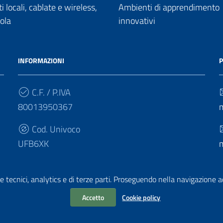
 locali, cablate e wireless,
Ambienti di apprendimento
uola
innovativi
INFORMAZIONI
P
C.F. / P.IVA
80013950367
Cod. Univoco
UFB6XK
e tecnici, analytics e di terze parti. Proseguendo nella navigazione acc
Accetto
Cookie policy