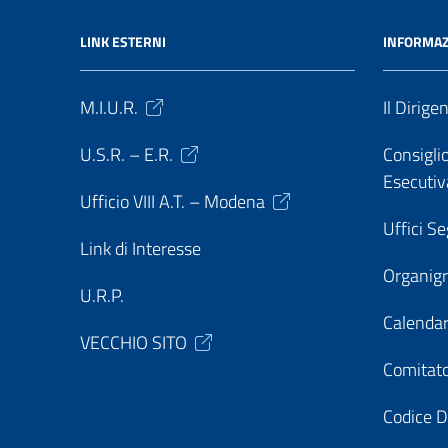
LINK ESTERNI
INFORMAZ
M.I.U.R.
Il Dirige
U.S.R. – E.R.
Consiglio
Esecutiv
Ufficio VIII A.T. – Modena
Uffici Se
Link di Interesse
Organi
U.R.P.
Calendar
VECCHIO SITO
Comitato
Codice D