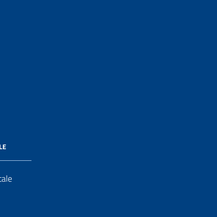
LE
tale