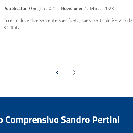
Pubblicato:
9 Giugno 2021
-
Revisione:
27 Marzo 2023
Eccetto dove diversamente specificato, questo articolo è stato ri
3.0 Italia.
Pagina precedente
Pagina successiva
to Comprensivo Sandro Pertini