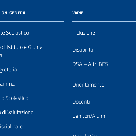
IONI GENERALI
VARIE
nte Scolastico
Inclusione
 di Istituto e Giunta
Disabilità
a
DSA – Altri BES
greteria
gramma
Orientamento
io Scolastico
Docenti
 di Valutazione
Genitori/Alunni
isciplinare