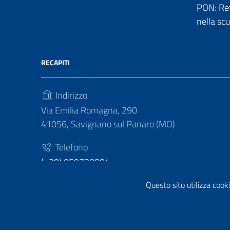
PON: Reti
nella sc
RECAPITI
Indirizzo
Via Emilia Romagna, 290
41056, Savignano sul Panaro (MO)
Telefono
(+39) 059730804
Fax
Questo sito utilizza cooki
(+39) 059730124