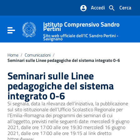
Vai ai contenuti
Accedi
Cerca
Vai al menu di navigazione
Vai al footer
Istituto Comprensivo Sandro
Pertini
Attiva / disattiva la navigazione
Sito web ufficiale dell'IC Sandro Pertini -
Savignano
Home
/
Comunicazioni
/
Seminari sulle Linee pedagogiche del sistema integrato 0-6
Seminari sulle Linee
pedagogiche del sistema
integrato 0-6
Si segnala, data la rilevanza dell’iniziativa, la pubblicazione
sul sito istituzionale dell’Ufficio Scolastico Regionale per
l’Emilia-Romagna dei programmi dei seminari di cui
all’oggetto, previsti nelle seguenti date: mercoledì 9 giugno
2021, dalle ore 17:00 alle ore 19:30 mercoledì 16 giugno
2021, dalle ore 17:00 alle ore 19:15 al link diretto:
https://www.