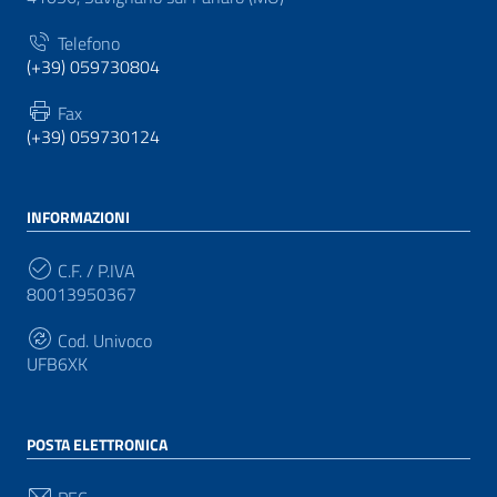
Telefono
(+39) 059730804
Fax
(+39) 059730124
INFORMAZIONI
C.F. / P.IVA
80013950367
Cod. Univoco
UFB6XK
POSTA ELETTRONICA