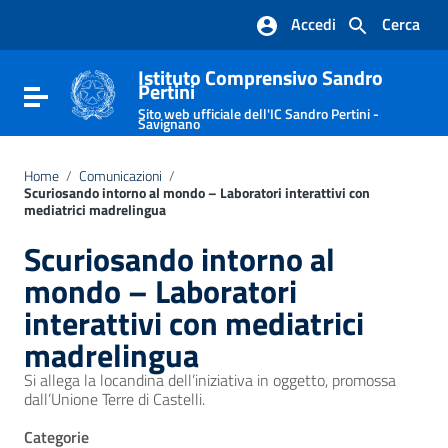
Vai ai contenuti
Accedi
Cerca
Vai al menu di navigazione
Vai al footer
Istituto Comprensivo Sandro
Pertini
Attiva / disattiva la navigazione
Sito web ufficiale dell'IC Sandro Pertini -
Savignano
Home
/
Comunicazioni
/
Scuriosando intorno al mondo – Laboratori interattivi con
mediatrici madrelingua
Scuriosando intorno al
mondo – Laboratori
interattivi con mediatrici
madrelingua
Si allega la locandina dell’iniziativa in oggetto, promossa
dall’Unione Terre di Castelli.
Categorie