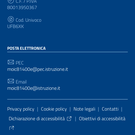
C.F. / P.IVA
80013950367
Cod. Univoco
UFB6XK
POSTA ELETTRONICA
PEC
moic81400e@pec.istruzione.it
Email
moic81400e@istruzione.it
Sezione Link Utili
Privacy policy
|
Cookie policy
|
Note legali
|
Contatti
|
Dichiarazione di accessibilità
|
Obiettivi di accessibilità