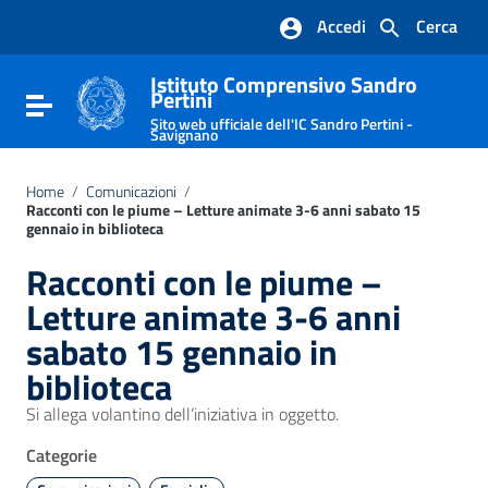
Vai ai contenuti
Accedi
Cerca
Vai al menu di navigazione
Vai al footer
Istituto Comprensivo Sandro
Pertini
Attiva / disattiva la navigazione
Sito web ufficiale dell'IC Sandro Pertini -
Savignano
Home
/
Comunicazioni
/
Racconti con le piume – Letture animate 3-6 anni sabato 15
gennaio in biblioteca
Racconti con le piume –
Letture animate 3-6 anni
sabato 15 gennaio in
biblioteca
Si allega volantino dell’iniziativa in oggetto.
Categorie