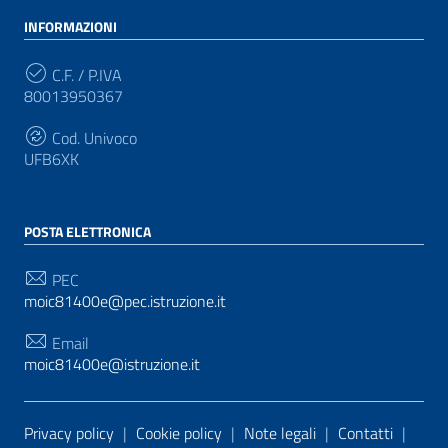
INFORMAZIONI
C.F. / P.IVA
80013950367
Cod. Univoco
UFB6XK
POSTA ELETTRONICA
PEC
moic81400e@pec.istruzione.it
Email
moic81400e@istruzione.it
Sezione Link Utili
Privacy policy
|
Cookie policy
|
Note legali
|
Contatti
|