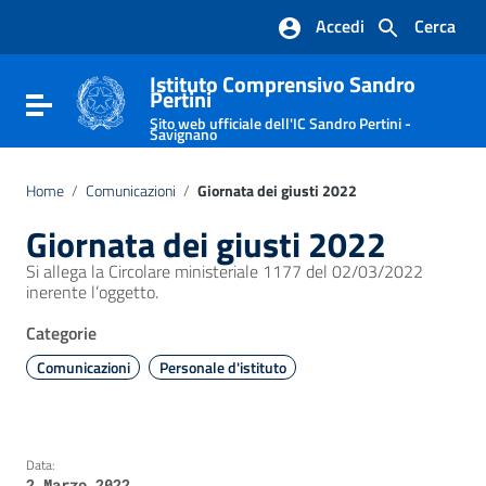
Vai ai contenuti
Accedi
Cerca
Vai al menu di navigazione
Vai al footer
Istituto Comprensivo Sandro
Pertini
Attiva / disattiva la navigazione
Sito web ufficiale dell'IC Sandro Pertini -
Savignano
Home
/
Comunicazioni
/
Giornata dei giusti 2022
Giornata dei giusti 2022
Si allega la Circolare ministeriale 1177 del 02/03/2022
inerente l’oggetto.
Categorie
Comunicazioni
Personale d'istituto
Data:
2 Marzo 2022