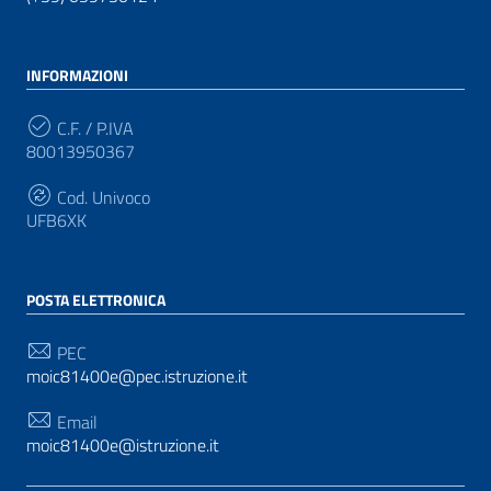
INFORMAZIONI
C.F. / P.IVA
80013950367
Cod. Univoco
UFB6XK
POSTA ELETTRONICA
PEC
moic81400e@pec.istruzione.it
Email
moic81400e@istruzione.it