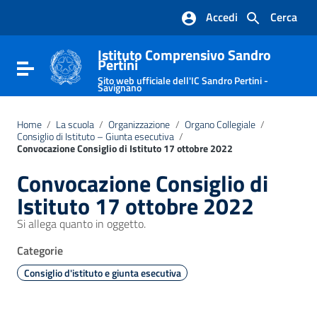
Vai ai contenuti
Accedi
Cerca
Vai al menu di navigazione
Vai al footer
Istituto Comprensivo Sandro
Pertini
Attiva / disattiva la navigazione
Sito web ufficiale dell'IC Sandro Pertini -
Savignano
Home
/
La scuola
/
Organizzazione
/
Organo Collegiale
/
Consiglio di Istituto – Giunta esecutiva
/
Convocazione Consiglio di Istituto 17 ottobre 2022
Convocazione Consiglio di
Istituto 17 ottobre 2022
Si allega quanto in oggetto.
Categorie
Consiglio d'istituto e giunta esecutiva