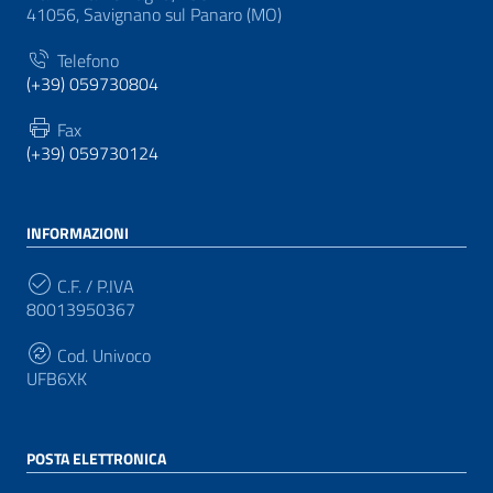
41056, Savignano sul Panaro (MO)
Telefono
(+39) 059730804
Fax
(+39) 059730124
INFORMAZIONI
C.F. / P.IVA
80013950367
Cod. Univoco
UFB6XK
POSTA ELETTRONICA