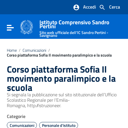
Vai ai contenuti
Accedi
Cerca
Vai al menu di navigazione
Vai al footer
Istituto Comprensivo Sandro
Pertini
Attiva / disattiva la navigazione
Sito web ufficiale dell'IC Sandro Pertini -
Savignano
Home
/
Comunicazioni
/
Corso piattaforma Sofia Il movimento paralimpico e la scuola
Corso piattaforma Sofia Il
movimento paralimpico e la
scuola
Si segnala la pubblicazione sul sito istituzionale dell’Ufficio
Scolastico Regionale per l’Emilia-
Romagna, http://istruzioneer.
Categorie
Comunicazioni
Personale d'istituto