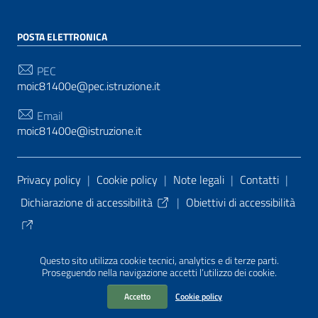
POSTA ELETTRONICA
PEC
moic81400e@pec.istruzione.it
Email
moic81400e@istruzione.it
Sezione Link Utili
Privacy policy
|
Cookie policy
|
Note legali
|
Contatti
|
Dichiarazione di accessibilità
|
Obiettivi di accessibilità
Tema grafico
ItaliaWP2
| Basato sul
Prototipo per siti
Questo sito utilizza cookie tecnici, analytics e di terze parti.
PA di AgID
| Realizzato con
WordPress
da
Proseguendo nella navigazione accetti l’utilizzo dei cookie.
Mediasoft
s
Accetto
Cookie policy