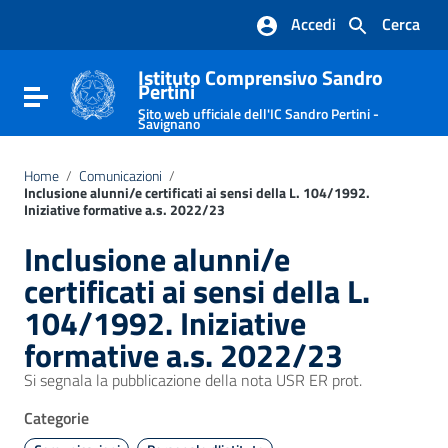
Vai ai contenuti
Accedi
Cerca
Vai al menu di navigazione
Vai al footer
Istituto Comprensivo Sandro
Pertini
Attiva / disattiva la navigazione
Sito web ufficiale dell'IC Sandro Pertini -
Savignano
Home
/
Comunicazioni
/
Inclusione alunni/e certificati ai sensi della L. 104/1992.
Iniziative formative a.s. 2022/23
Inclusione alunni/e
certificati ai sensi della L.
104/1992. Iniziative
formative a.s. 2022/23
Si segnala la pubblicazione della nota USR ER prot.
Categorie