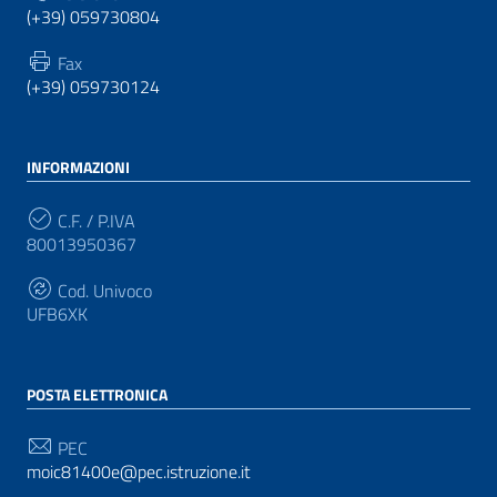
(+39) 059730804
Fax
(+39) 059730124
INFORMAZIONI
C.F. / P.IVA
80013950367
Cod. Univoco
UFB6XK
POSTA ELETTRONICA
PEC
moic81400e@pec.istruzione.it