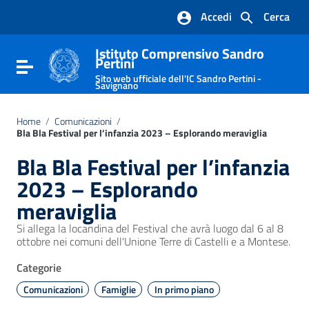
Vai ai contenuti
Accedi
Cerca
Vai al menu di navigazione
Vai al footer
Istituto Comprensivo Sandro
Pertini
Attiva / disattiva la navigazione
Sito web ufficiale dell'IC Sandro Pertini -
Savignano
Home
/
Comunicazioni
/
Bla Bla Festival per l’infanzia 2023 – Esplorando meraviglia
Bla Bla Festival per l’infanzia
2023 – Esplorando
meraviglia
Si allega la locandina del Festival che avrà luogo dal 6 al 8
ottobre nei comuni dell'Unione Terre di Castelli e a Montese.
Categorie
Comunicazioni
Famiglie
In primo piano