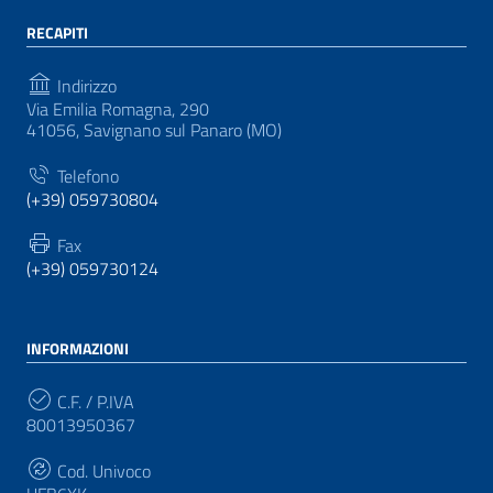
RECAPITI
Indirizzo
Via Emilia Romagna, 290
41056, Savignano sul Panaro (MO)
Telefono
(+39) 059730804
Fax
(+39) 059730124
INFORMAZIONI
C.F. / P.IVA
80013950367
Cod. Univoco