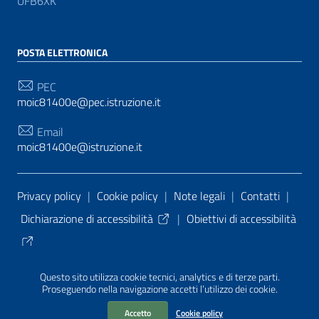
UFB6XK
POSTA ELETTRONICA
PEC
moic81400e@pec.istruzione.it
Email
moic81400e@istruzione.it
Sezione Link Utili
Privacy policy
|
Cookie policy
|
Note legali
|
Contatti
|
Dichiarazione di accessibilità
|
Obiettivi di accessibilità
Tema grafico
ItaliaWP2
| Basato sul
Prototipo per siti
Questo sito utilizza cookie tecnici, analytics e di terze parti.
PA di AgID
| Realizzato con
WordPress
da
Proseguendo nella navigazione accetti l’utilizzo dei cookie.
Mediasoft
s
Accetto
Cookie policy