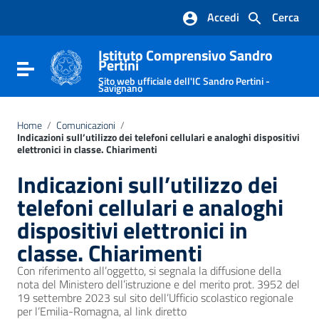
Vai ai contenuti
Accedi
Cerca
Vai al menu di navigazione
Vai al footer
Istituto Comprensivo Sandro
Pertini
Attiva / disattiva la navigazione
Sito web ufficiale dell'IC Sandro Pertini -
Savignano
Home
/
Comunicazioni
/
Indicazioni sull’utilizzo dei telefoni cellulari e analoghi dispositivi
elettronici in classe. Chiarimenti
Indicazioni sull’utilizzo dei
telefoni cellulari e analoghi
dispositivi elettronici in
classe. Chiarimenti
Con riferimento all’oggetto, si segnala la diffusione della
nota del Ministero dell’istruzione e del merito prot. 3952 del
19 settembre 2023 sul sito dell’Ufficio scolastico regionale
per l’Emilia-Romagna, al link diretto