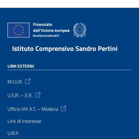
Istituto Comprensivo Sandro Pertini
LINK ESTERNI
M.I.U.R.
U.S.R. – E.R.
Ufficio VIII A.T. – Modena
Link di Interesse
U.R.P.