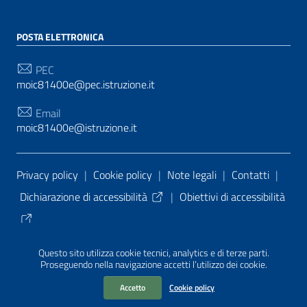
POSTA ELETTRONICA
PEC
moic81400e@pec.istruzione.it
Email
moic81400e@istruzione.it
Sezione Link Utili
Privacy policy
|
Cookie policy
|
Note legali
|
Contatti
|
Dichiarazione di accessibilità
|
Obiettivi di accessibilità
Tema grafico
ItaliaWP2
| Basato sul
Prototipo per siti
Questo sito utilizza cookie tecnici, analytics e di terze parti.
PA di AgID
| Realizzato con
WordPress
da
Proseguendo nella navigazione accetti l’utilizzo dei cookie.
Mediasoft
s
Accetto
Cookie policy