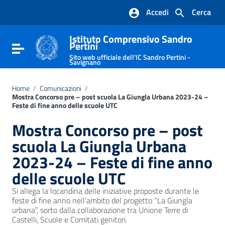
Vai ai contenuti
Accedi
Cerca
Vai al menu di navigazione
Vai al footer
Istituto Comprensivo Sandro
Pertini
Attiva / disattiva la navigazione
Sito web ufficiale dell'IC Sandro Pertini -
Savignano
Home
/
Comunicazioni
/
Mostra Concorso pre – post scuola La Giungla Urbana 2023-24 –
Feste di fine anno delle scuole UTC
Mostra Concorso pre – post
scuola La Giungla Urbana
2023-24 – Feste di fine anno
delle scuole UTC
Si allega la locandina delle iniziative proposte durante le
feste di fine anno nell’ambito del progetto “La Giungla
urbana”, sorto dalla collaborazione tra Unione Terre di
Castelli, Scuole e Comitati genitori.