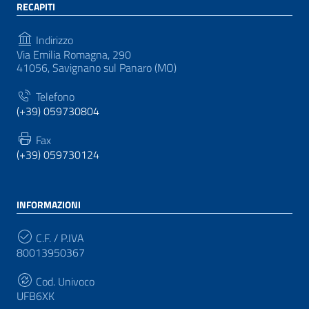
RECAPITI
Indirizzo
Via Emilia Romagna, 290
41056, Savignano sul Panaro (MO)
Telefono
(+39) 059730804
Fax
(+39) 059730124
INFORMAZIONI
C.F. / P.IVA
80013950367
Cod. Univoco
UFB6XK