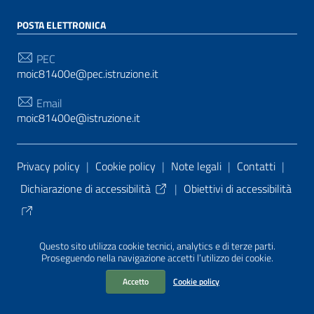
POSTA ELETTRONICA
PEC
moic81400e@pec.istruzione.it
Email
moic81400e@istruzione.it
Sezione Link Utili
Privacy policy
|
Cookie policy
|
Note legali
|
Contatti
|
Dichiarazione di accessibilità
|
Obiettivi di accessibilità
Tema grafico
ItaliaWP2
| Basato sul
Prototipo per siti
Questo sito utilizza cookie tecnici, analytics e di terze parti.
PA di AgID
| Realizzato con
WordPress
da
Proseguendo nella navigazione accetti l’utilizzo dei cookie.
Mediasoft
s
Accetto
Cookie policy