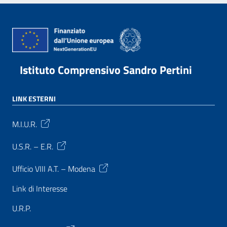
Istituto Comprensivo Sandro Pertini
LINK ESTERNI
M.I.U.R.
U.S.R. – E.R.
Ufficio VIII A.T. – Modena
Link di Interesse
U.R.P.