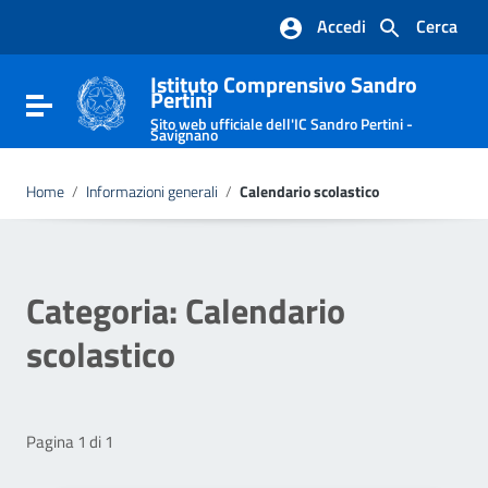
Vai ai contenuti
Accedi
Cerca
Vai al menu di navigazione
Vai al footer
Istituto Comprensivo Sandro
Pertini
Attiva / disattiva la navigazione
Sito web ufficiale dell'IC Sandro Pertini -
Savignano
Home
/
Informazioni generali
/
Calendario scolastico
Categoria:
Calendario
scolastico
Pagina 1 di 1