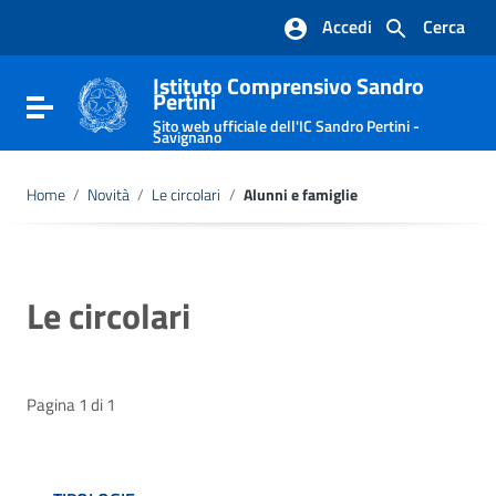
Vai ai contenuti
Accedi
Cerca
Vai al menu di navigazione
Vai al footer
Istituto Comprensivo Sandro
Pertini
Attiva / disattiva la navigazione
Sito web ufficiale dell'IC Sandro Pertini -
Savignano
Home
/
Novità
/
Le circolari
/
Alunni e famiglie
Le circolari
Pagina 1 di 1