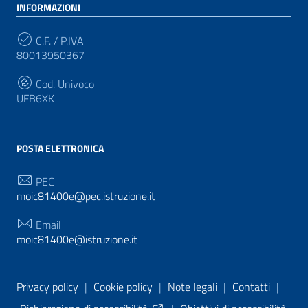
INFORMAZIONI
C.F. / P.IVA
80013950367
Cod. Univoco
UFB6XK
POSTA ELETTRONICA
PEC
moic81400e@pec.istruzione.it
Email
moic81400e@istruzione.it
Sezione Link Utili
Privacy policy
|
Cookie policy
|
Note legali
|
Contatti
|