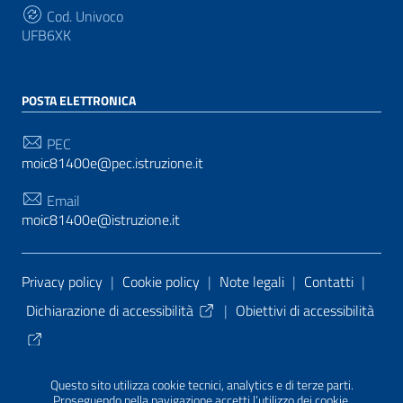
Cod. Univoco
UFB6XK
POSTA ELETTRONICA
PEC
moic81400e@pec.istruzione.it
Email
moic81400e@istruzione.it
Sezione Link Utili
Privacy policy
|
Cookie policy
|
Note legali
|
Contatti
|
Dichiarazione di accessibilità
|
Obiettivi di accessibilità
Tema grafico
ItaliaWP2
| Basato sul
Prototipo per siti
Questo sito utilizza cookie tecnici, analytics e di terze parti.
PA di AgID
| Realizzato con
WordPress
da
Proseguendo nella navigazione accetti l’utilizzo dei cookie.