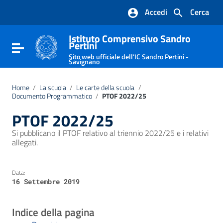
Vai ai contenuti
Accedi
Cerca
Vai al menu di navigazione
Vai al footer
Istituto Comprensivo Sandro
Pertini
Attiva / disattiva la navigazione
Sito web ufficiale dell'IC Sandro Pertini -
Savignano
Home
/
La scuola
/
Le carte della scuola
/
Documento Programmatico
/
PTOF 2022/25
PTOF 2022/25
Si pubblicano il PTOF relativo al triennio 2022/25 e i relativi
allegati.
Data:
16 Settembre 2019
Indice della pagina