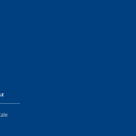
LE
tale