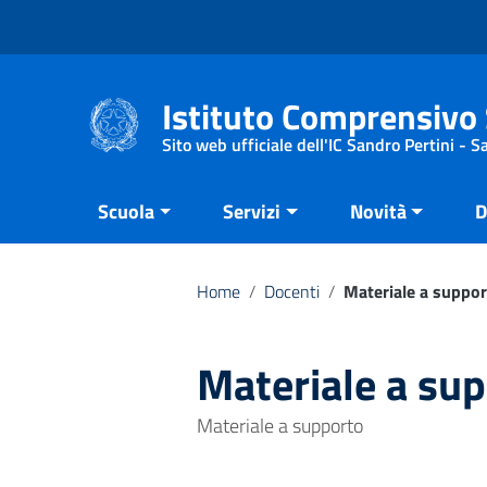
Vai ai contenuti
Vai al menu di navigazione
Vai al footer
Istituto Comprensivo 
Sito web ufficiale dell'IC Sandro Pertini - 
Scuola
Servizi
Novità
D
Home
/
Docenti
/
Materiale a suppo
Materiale a su
Materiale a supporto