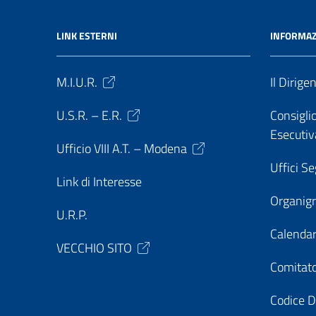
LINK ESTERNI
INFORMAZ
M.I.U.R.
Il Dirige
U.S.R. – E.R.
Consiglio
Esecutiv
Ufficio VIII A.T. – Modena
Uffici Se
Link di Interesse
Organi
U.R.P.
Calendar
VECCHIO SITO
Comitato
Codice D