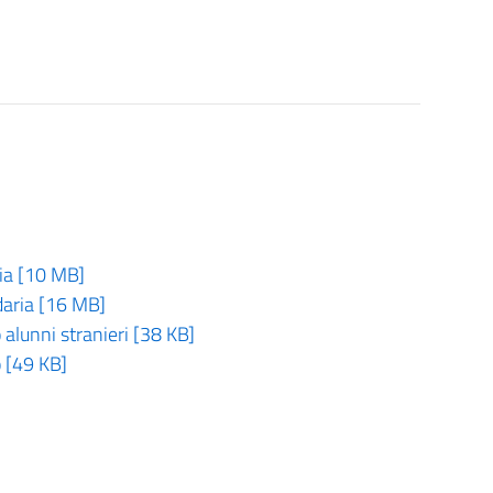
ria [10 MB]
daria [16 MB]
 alunni stranieri [38 KB]
o [49 KB]