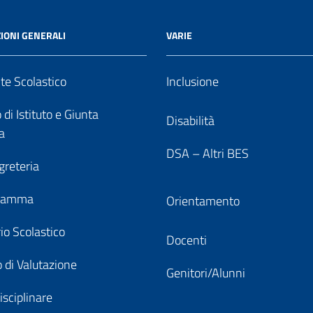
IONI GENERALI
VARIE
nte Scolastico
Inclusione
 di Istituto e Giunta
Disabilità
a
DSA – Altri BES
greteria
gramma
Orientamento
io Scolastico
Docenti
 di Valutazione
Genitori/Alunni
isciplinare