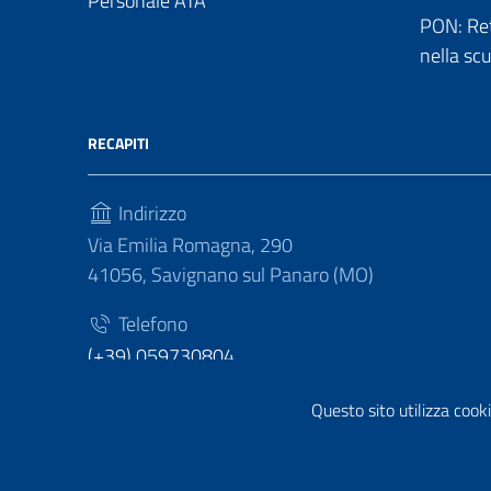
Personale ATA
PON: Reti
nella sc
RECAPITI
Indirizzo
Via Emilia Romagna, 290
41056, Savignano sul Panaro (MO)
Telefono
(+39) 059730804
Fax
Questo sito utilizza cooki
(+39) 059730124