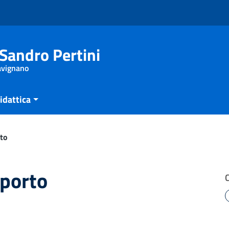
Sandro Pertini
Savignano
idattica
rto
pporto