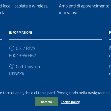
 locali, cablate e wireless,
Ambienti di apprendimento
uola
innovativi
INFORMAZIONI
P
C.F. / P.IVA
80013950367
Cod. Univoco
UFB6XK
e tecnici, analytics e di terze parti. Proseguendo nella navigazione acc
Accetto
Cookie policy