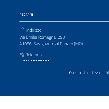
RECAPITI
Indirizzo
Via Emilia Romagna, 290
41056, Savignano sul Panaro (MO)
Telefono
(+39) 059730804
Fax
Questo sito utilizza cooki
(+39) 059730124
Sezione Link Utili
Privacy policy
|
Cookie policy
|
Note legali
|
Contatti
|
Di