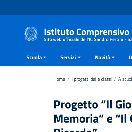
Vai ai contenuti
Vai al menu di navigazione
Vai al footer
Istituto Comprensivo 
Sito web ufficiale dell'IC Sandro Pertini - 
Scuola
Servizi
Novità
D
Home
/
I progetti delle classi
/
A scuol
Progetto “Il Gio
Memoria” e “Il 