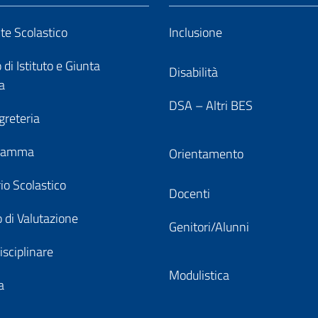
nte Scolastico
Inclusione
 di Istituto e Giunta
Disabilità
a
DSA – Altri BES
greteria
gramma
Orientamento
io Scolastico
Docenti
 di Valutazione
Genitori/Alunni
isciplinare
Modulistica
a