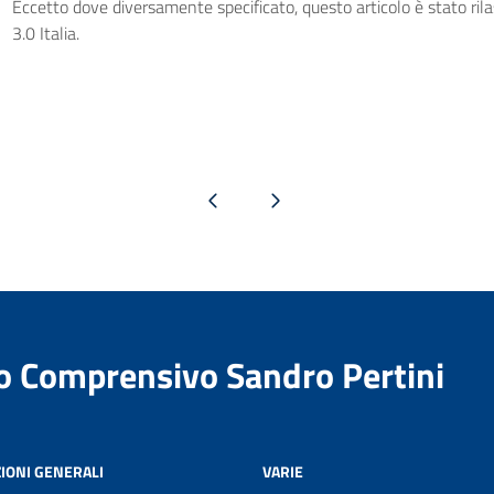
Eccetto dove diversamente specificato, questo articolo è stato ri
3.0 Italia.
Pagina precedente
Pagina successiva
to Comprensivo Sandro Pertini
IONI GENERALI
VARIE