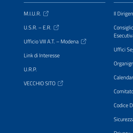
M.I.U.R.
Il Dirige
U.S.R. – E.R.
Consiglio
Esecutiv
Ufficio VIII A.T. – Modena
Uffici Se
Link di Interesse
Organi
U.R.P.
Calendar
VECCHIO SITO
Comitato
Codice D
Sicurezz