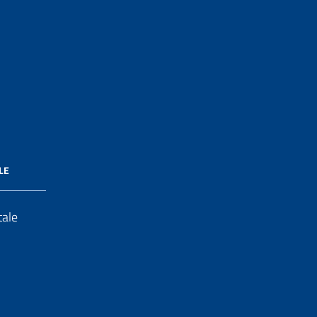
LE
tale