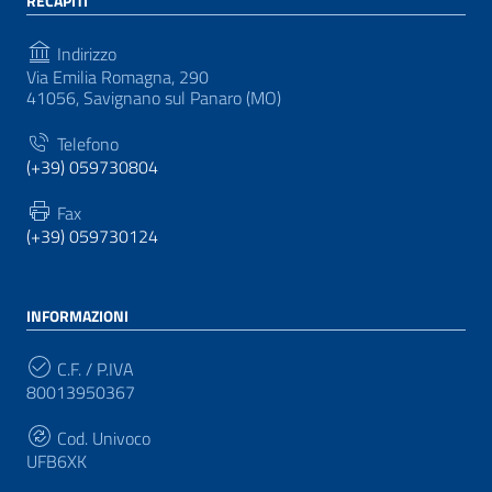
RECAPITI
Indirizzo
Via Emilia Romagna, 290
41056, Savignano sul Panaro (MO)
Telefono
(+39) 059730804
Fax
(+39) 059730124
INFORMAZIONI
C.F. / P.IVA
80013950367
Cod. Univoco
UFB6XK