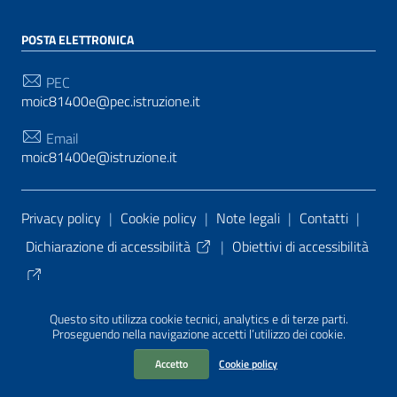
POSTA ELETTRONICA
PEC
moic81400e@pec.istruzione.it
Email
moic81400e@istruzione.it
Sezione Link Utili
Privacy policy
|
Cookie policy
|
Note legali
|
Contatti
|
Dichiarazione di accessibilità
|
Obiettivi di accessibilità
Tema grafico
ItaliaWP2
| Basato sul
Prototipo per siti
Questo sito utilizza cookie tecnici, analytics e di terze parti.
PA di AgID
| Realizzato con
WordPress
da
Proseguendo nella navigazione accetti l’utilizzo dei cookie.
Mediasoft
s
Accetto
Cookie policy