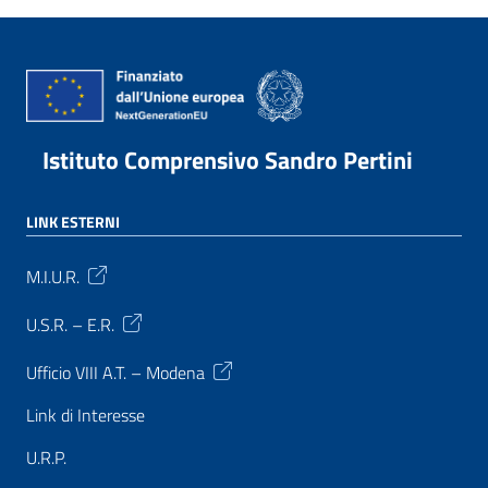
Istituto Comprensivo Sandro Pertini
LINK ESTERNI
M.I.U.R.
U.S.R. – E.R.
Ufficio VIII A.T. – Modena
Link di Interesse
U.R.P.