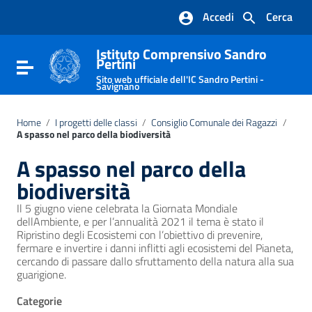
Vai ai contenuti
Accedi
Cerca
Vai al menu di navigazione
Vai al footer
Istituto Comprensivo Sandro
Pertini
Attiva / disattiva la navigazione
Sito web ufficiale dell'IC Sandro Pertini -
Savignano
Home
/
I progetti delle classi
/
Consiglio Comunale dei Ragazzi
/
A spasso nel parco della biodiversità
A spasso nel parco della
biodiversità
Il 5 giugno viene celebrata la Giornata Mondiale
dellAmbiente, e per l’annualità 2021 il tema è stato il
Ripristino degli Ecosistemi con l’obiettivo di prevenire,
fermare e invertire i danni inflitti agli ecosistemi del Pianeta,
cercando di passare dallo sfruttamento della natura alla sua
guarigione.
Categorie