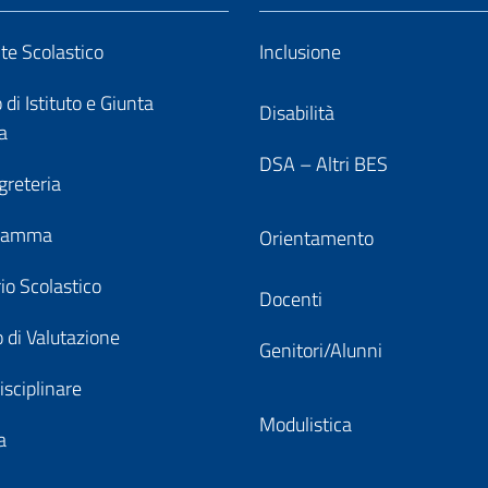
nte Scolastico
Inclusione
 di Istituto e Giunta
Disabilità
a
DSA – Altri BES
greteria
gramma
Orientamento
io Scolastico
Docenti
 di Valutazione
Genitori/Alunni
isciplinare
Modulistica
a