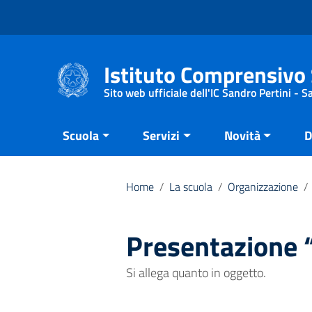
Vai ai contenuti
Vai al menu di navigazione
Vai al footer
Istituto Comprensivo 
Sito web ufficiale dell'IC Sandro Pertini - 
Scuola
Servizi
Novità
D
Home
/
La scuola
/
Organizzazione
/
Presentazione “
Si allega quanto in oggetto.