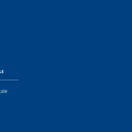
LE
tale