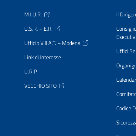
M.I.U.R.
Il Dirige
U.S.R. – E.R.
Consiglio
Esecutiv
Ufficio VIII A.T. – Modena
Uffici Se
Link di Interesse
Organi
U.R.P.
Calendar
VECCHIO SITO
Comitato
Codice D
Sicurezz