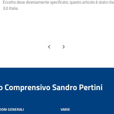
Eccetto dove diversamente specificato, questo articolo è stato ri
3.0 Italia.
Pagina precedente
Pagina successiva
to Comprensivo Sandro Pertini
IONI GENERALI
VARIE