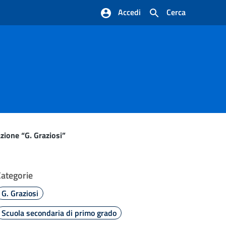
Accedi
Cerca
zione “G. Graziosi”
Categorie
G. Graziosi
Scuola secondaria di primo grado