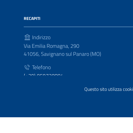
RECAPITI
Indirizzo
Via Emilia Romagna, 290
41056, Savignano sul Panaro (MO)
Telefono
(+39) 059730804
Fax
Questo sito utilizza cooki
(+39) 059730124
Sezione Link Utili
Privacy policy
|
Cookie policy
|
Note legali
|
Contatti
|
Di