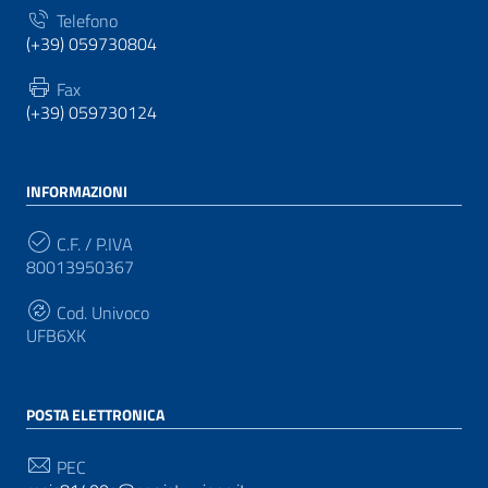
Telefono
(+39) 059730804
Fax
(+39) 059730124
INFORMAZIONI
C.F. / P.IVA
80013950367
Cod. Univoco
UFB6XK
POSTA ELETTRONICA
PEC