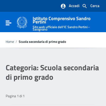
Vai ai contenuti
Accedi
Cerca
Vai al menu di navigazione
Vai al footer
Istituto Comprensivo Sandro
Pertini
Attiva / disattiva la navigazione
Sito web ufficiale dell'IC Sandro Pertini -
Savignano
Home
/
Scuola secondaria di primo grado
Categoria:
Scuola secondaria
di primo grado
Pagina 1 di 1