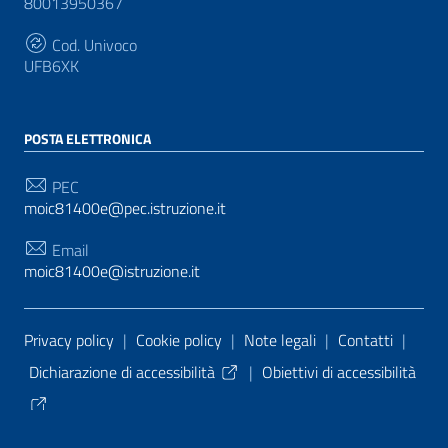
80013950367
Cod. Univoco
UFB6XK
POSTA ELETTRONICA
PEC
moic81400e@pec.istruzione.it
Email
moic81400e@istruzione.it
Sezione Link Utili
Privacy policy
|
Cookie policy
|
Note legali
|
Contatti
|
Dichiarazione di accessibilità
|
Obiettivi di accessibilità
Tema grafico
ItaliaWP2
| Basato sul
Prototipo per siti