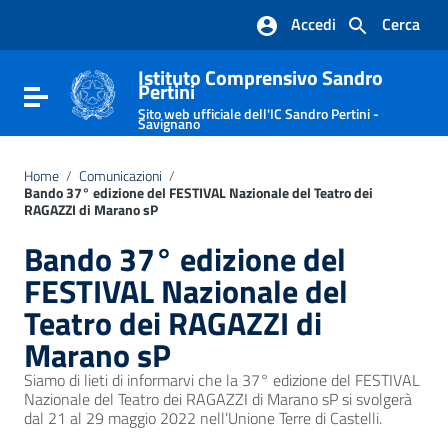
Vai ai contenuti
Accedi
Cerca
Vai al menu di navigazione
Vai al footer
Istituto Comprensivo Sandro
Pertini
Attiva / disattiva la navigazione
Sito web ufficiale dell'IC Sandro Pertini -
Savignano
Home
/
Comunicazioni
/
Bando 37° edizione del FESTIVAL Nazionale del Teatro dei
RAGAZZI di Marano sP
Bando 37° edizione del
FESTIVAL Nazionale del
Teatro dei RAGAZZI di
Marano sP
Siamo di lieti di informarvi che la 37° edizione del FESTIVAL
Nazionale del Teatro dei RAGAZZI di Marano sP si svolgerà
dal 21 al 29 maggio 2022 nell’Unione Terre di Castelli.